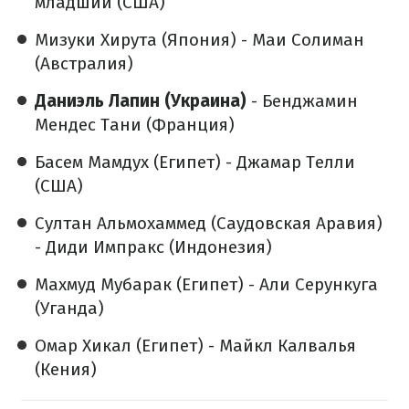
младший (США)
Мизуки Хирута (Япония) - Маи Солиман
(Австралия)
Даниэль Лапин (Украина)
- Бенджамин
Мендес Тани (Франция)
Басем Мамдух (Египет) - Джамар Телли
(США)
Султан Альмохаммед (Саудовская Аравия)
- Диди Импракс (Индонезия)
Махмуд Мубарак (Египет) - Али Серункуга
(Уганда)
Омар Хикал (Египет) - Майкл Калвалья
(Кения)