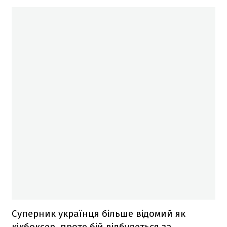
Суперник українця більше відомий як
кікбоксер, проте бій відбудеться за