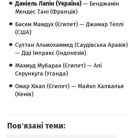
Даніель Лапін (Україна)
— Бенджамін
Мендес Тані (Франція)
Басем Мамдух (Єгипет) — Джамар Теллі
(США)
Султан Альмохаммед (Саудівська Аравія)
— Діді Імпракс (Індонезія)
Махмуд Мубарак (Єгипет) — Алі
Серункуга (Уганда)
Омар Хікал (Єгипет) — Майкл Калвалья
(Кенія)
Повʼязані теми: