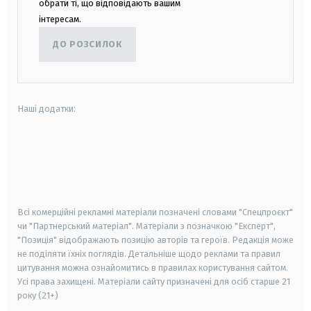
обрати ті, що відповідають вашим
інтересам.
ДО РОЗСИЛОК
Наші додатки:
android
apple
smart tv
samsung smart tv
Всі комерційні рекламні матеріали позначені словами "Спецпроєкт"
чи "Партнерський матеріал". Матеріали з позначкою "Експерт",
"Позиція" відображають позицію авторів та героїв. Редакція може
не поділяти їхніх поглядів. Детальніше щодо реклами та правил
цитування можна ознайомитись в правилах користування сайтом.
Усі права захищені.
Матеріали сайту призначені для осіб старше
21
року (21+)