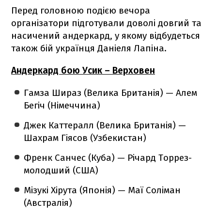
Перед головною подією вечора
організатори підготували доволі довгий та
насичений андеркард, у якому відбудеться
також бій українця Даніеля Лапіна.
Андеркард бою Усик – Верховен
Гамза Шираз (Велика Британія) — Алем
Бегіч (Німеччина)
Джек Каттералл (Велика Британія) —
Шахрам Гіясов (Узбекистан)
Френк Санчес (Куба) — Річард Торрез-
молодший (США)
Мізукі Хірута (Японія) — Маї Соліман
(Австралія)