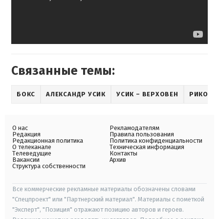
Связанные темы:
БОКС
АЛЕКСАНДР УСИК
УСИК – ВЕРХОВЕН
РИКО В
О нас
Рекламодателям
Редакция
Правила пользования
Редакционная политика
Политика конфиденциальности
О телеканале
Техническая информация
Телеведущие
Контакты
Вакансии
Архив
Структура собственности
Все коммерческие рекламные материалы обозначены словами
"Спецпроект" или "Партнерский материал". Материалы с пометкой
"Эксперт", "Позиция" отражают позицию авторов и героев.