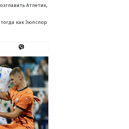
озглавить Атлетик,
 тогда как Эюпспор