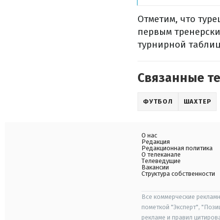
Отметим, что туре
первым тренерски
турнирной таблиц
Связанные т
ФУТБОЛ
ШАХТЕР
О нас
Редакция
Редакционная политика
О телеканале
Телеведущие
Вакансии
Структура собственности
Все коммерческие рекламн
пометкой "Эксперт", "Поз
рекламе и правил цитиров