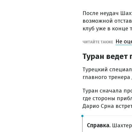
После неудач Шах
возможной отстав
клуб уже в конце 
Не оц
ЧИТАЙТЕ ТАКЖЕ
Туран ведет
Турецкий специали
главного тренера
Туран сначала пр
где стороны приб
Дарио Срна встрет
Справка.
Шахтер