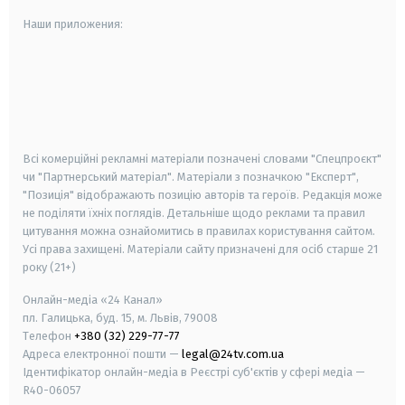
Наши приложения:
android
apple
smart tv
samsung smart tv
Всі комерційні рекламні матеріали позначені словами "Спецпроєкт"
чи "Партнерський матеріал". Матеріали з позначкою "Експерт",
"Позиція" відображають позицію авторів та героїв. Редакція може
не поділяти їхніх поглядів. Детальніше щодо реклами та правил
цитування можна ознайомитись в правилах користування сайтом.
Усі права захищені.
Матеріали сайту призначені для осіб старше
21
року (21+)
Онлайн-медіа «24 Канал»
пл. Галицька, буд. 15, м. Львів, 79008
Телефон
+380 (32) 229-77-77
Адреса електронної пошти —
legal@24tv.com.ua
Ідентифікатор онлайн-медіа в Реєстрі суб'єктів у сфері медіа —
R40-06057