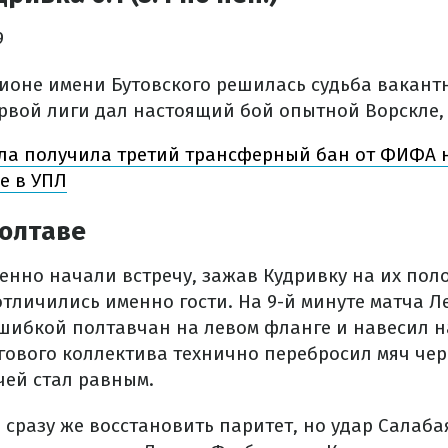
9
ионе имени Бутовского решилась судьба вакантн
рвой лиги дал настоящий бой опытной Ворскле
ла получила третий трансферный бан от ФИФА 
е в УПЛ
Полтаве
енно начали встречу, зажав Кудривку на их пол
тличились именно гости. На 9-й минуте матча Л
шибкой полтавчан на левом фланге и навесил н
ового коллектива технично перебросил мяч чер
чей стал равным.
 сразу же восстановить паритет, но удар Салаб