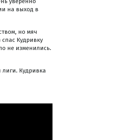
ень уверенно
ии на выход в
твом, но мяч
з спас Кудривку
ло не изменились.
 лиги. Кудривка