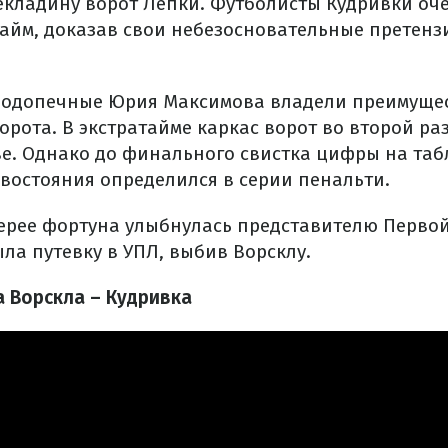
екладину ворот Лепки. Футболисты Кудривки оч
айм, доказав свои небезосновательные претенз
подопечные Юрия Максимова владели преимущес
орота. В экстратайме каркас ворот во второй ра
ве. Однако до финального свистка цифры на таб
востояния определился в серии пенальти.
ерее фортуна улыбнулась представителю Первой
ла путевку в УПЛ, выбив Ворсклу.
 Ворскла – Кудривка