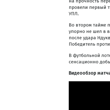
на прочность пер
провели первый т
УПЛ.
Во втором тайме 
упорно не шел в в
после удара Ндук
Победитель проти
В футбольной лот
сенсационно добы
Видеообзор матча