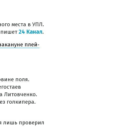
ого места в УПЛ.
, пишет
24 Канал
.
накануне плей-
овине поля.
егостаев
а Литовченко.
ез голкипера.
ая лишь проверил