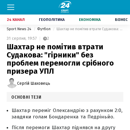
24 КАНАЛ
ГЕОПОЛІТИКА
ЕКОНОМІКА
БІЗНЕС
Sport News 24
Футбол
Шахтар не помітив втрати Судакова: "гірники" без проблем перемогли срібного призера УПЛ
31 серпня,
19:57
2
Шахтар не помітив втрати
Судакова: "гірники" без
проблем перемогли срібного
призера УПЛ
Сергій Шаховець
ОСНОВНІ ТЕЗИ
Шахтар переміг Олександрію з рахунком 2:0,
завдяки голам Бондаренка та Педріньйо.
Після перемоги Шахтар піднявся на другу