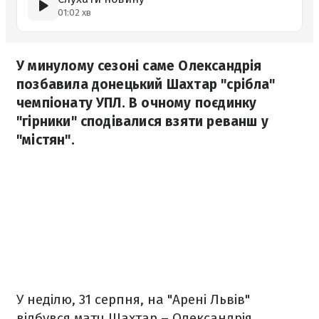
01:02 хв
У минулому сезоні саме Олександрія
позбавила донецький Шахтар "срібла"
чемпіонату УПЛ. В очному поєдинку
"гірники" сподівалися взяти реванш у
"містян".
У неділю, 31 серпня, на "Арені Львів"
відбувся матч Шахтар – Олександрія.