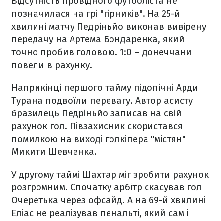
Відсутність провідного футболіста не
позначилася на грі "гірників". На 25-й
хвилині матчу Педріньйо виконав вивірену
передачу на Артема Бондаренка, який
точно пробив головою. 1:0 – донеччани
повели в рахунку.
Наприкінці першого тайму підопічні Арди
Турана подвоїли перевагу. Автор асисту
бразилець Педріньйо записав на свій
рахунок гол. Півзахисник скористався
помилкою на виході голкіпера "містян"
Микити Шевченка.
У другому таймі Шахтар міг зробити рахунок
розгромним. Спочатку арбітр скасував гол
Очеретька через офсайд. А на 69-й хвилині
Еліас не реалізував пенальті, який сам і