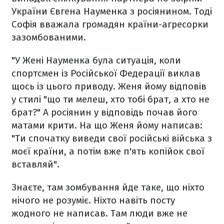
України Євгена Науменка з росіянином. Тоді
Софія вважала громадян країни-агресорки
зазомбованими.
"У Жені Науменка була ситуація, коли
спортсмен із Російської Федерації виклав
щось із цього приводу. Женя йому відповів
у стилі "що ти мелеш, хто тобі брат, а хто не
брат?" А росіянин у відповідь почав його
матами крити. На що Женя йому написав:
"Ти спочатку виведи свої російські війська з
моєї країни, а потім вже п'ять копійок свої
вставляй".
Знаєте, там зомбування йде таке, що ніхто
нічого не розуміє. Ніхто навіть посту
жодного не написав. Там люди вже не