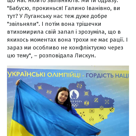
що нас нібито звільняють. Ми їй одразу:
"Бабусю, прокинься! Галино Іванівно, ви
тут? У Луганську нас теж дуже добре
"звільняли". І потім вона трішечки
втихомирила свій запал і зрозуміла, що в
якихось моментах вона трохи не має рації. І
зараз ми особливо не конфліктуємо через
цю тему", – розповідала Лискун.