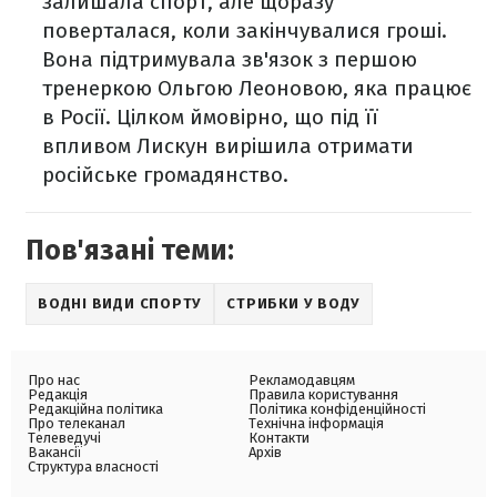
залишала спорт, але щоразу
поверталася, коли закінчувалися гроші.
Вона підтримувала зв'язок з першою
тренеркою Ольгою Леоновою, яка працює
в Росії. Цілком ймовірно, що під її
впливом Лискун вирішила отримати
російське громадянство.
Пов'язані теми:
ВОДНІ ВИДИ СПОРТУ
СТРИБКИ У ВОДУ
Про нас
Рекламодавцям
Редакція
Правила користування
Редакційна політика
Політика конфіденційності
Про телеканал
Технічна інформація
Телеведучі
Контакти
Вакансії
Архів
Структура власності