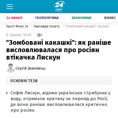
24 КАНАЛ
ГЕОПОЛІТИКА
ЕКОНОМІКА
БІЗНЕС
Sport News 24
Інші види спорту
"Зомбовані какашкі": як раніше висловлювалася про росіян втікачка Лискун
6 грудня,
16:05
6
"Зомбовані какашкі": як раніше
висловлювалася про росіян
втікачка Лискун
Сергій Шаховець
ОСНОВНІ ТЕЗИ
Софія Лискун, відома українська стрибунка у
воду, отримала критику за перехід до Росії,
де вона раніше висловлювалася критично
про росіян.