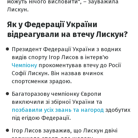
можуть нічого висловити", – зауважила
Лискун.
Як у Федерації України
відреагували на втечу Лискун?
Президент Федерації України з водних
видів спорту Ігор Лисов в інтерв'ю
Чемпіону
прокоментував втечу до Росії
Софії Лискун. Він назвав вчинок
спортсменки зрадою.
Багаторазову чемпіонку Європи
виключили зі збірної України та
позбавили усіх звань та нагород
здобутих
під егідою Федерації.
Ігор Лисов зауважив, що Лискун двічі