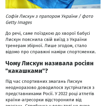
Софія Лискун з прапором України / фото
Getty Images
До речі, саме поїздкою до хворої бабусі
Лискун пояснила свій виїзд з України
тренерам збірної. Лише згодом, стало
відомо про справжні наміри спортсменки.
Чому Лискун називала росіян
"какашками"?
Під час спортивних змагань Лискун
неодноразово доводилося зустрічатися з
представниками Росії. У 2022 році атлетів
країни-агресорки відсторонили від
змагань. Стрибунка у воду тоді не дуже