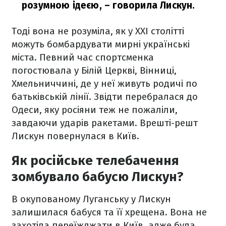
розумною ідеєю,
– говорила Лискун.
Тоді вона не розуміла, як у XXI столітті
можуть бомбардувати мирні українські
міста. Певний час спортсменка
погостювала у Білій Церкві, Вінниці,
Хмельниччині, де у неї живуть родичі по
батьківській лінії. Звідти перебралася до
Одеси, яку росіяни теж не пожаліли,
завдаючи ударів ракетами. Врешті-решт
Лискун повернулася в Київ.
Як російське телебачення
зомбувало бабусю Лискун?
В окупованому Луганську у Лискун
залишилася бабуся та її хрещена. Вона не
захотіла переїжджати в Київ, адже була