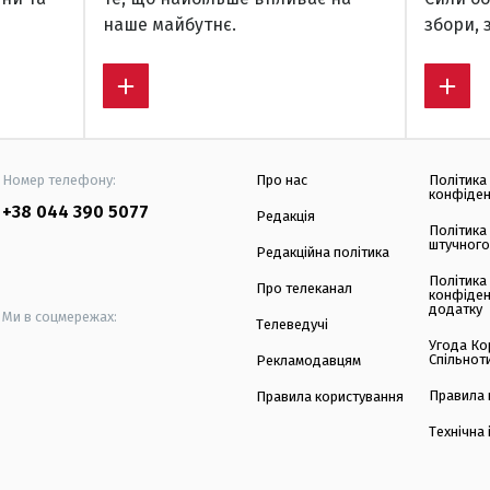
наше майбутнє.
збори, 
Номер телефону:
Про нас
Політика
конфіден
+38 044 390 5077
Редакція
Політика
штучного
Редакційна політика
Політика
Про телеканал
конфіден
додатку
Ми в соцмережах:
Телеведучі
Угода Ко
Спільнот
Рекламодавцям
Правила 
Правила користування
Технічна