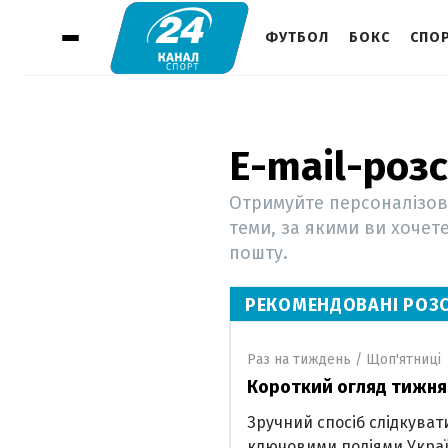
ФУТБОЛ
БОКС
СПОР
E-mail-роз
Отримуйте персоналізова
теми, за якими ви хочет
пошту.
РЕКОМЕНДОВАНІ РОЗ
Раз на тиждень / Щоп'ятниці
Короткий огляд тижня
Зручний спосіб слідкуват
ключовими подіями Украї