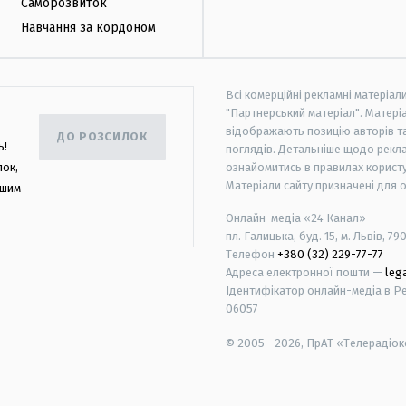
Саморозвиток
Навчання за кордоном
Всі комерційні рекламні матеріал
"Партнерський матеріал". Матеріа
відображають позицію авторів та 
ДО РОЗСИЛОК
ь!
поглядів. Детальніше щодо рекл
лок,
ознайомитись в правилах користу
Матеріали сайту призначені для 
ашим
Онлайн-медіа «24 Канал»
пл. Галицька, буд. 15, м. Львів, 79
Телефон
+380 (32) 229-77-77
Адреса електронної пошти —
leg
Ідентифікатор онлайн-медіа в Реє
06057
© 2005—2026,
ПрАТ «Телерадіоко
android
apple