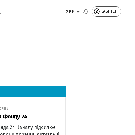
УКР
КАБІНЕТ
ісяць
и Фонду 24
нда 24 Каналу підсилює
орони України. Актуальні