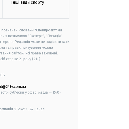
Інші види спорту
и позначені словами "Спецпроєкт" чи
ли з позначкою "Експерт", "Позиція"
героїв. Редакція може не поділяти їхніх
ами та правил цитування можна
вання сайтом. Усі права захищені.
осіб старше
21 року (21+)
008
al@24tv.com.ua
стрі суб'єктів у сфері медіа — R40-
мпанія "Люкс"», 24 Канал.
smart tv
samsung smart tv