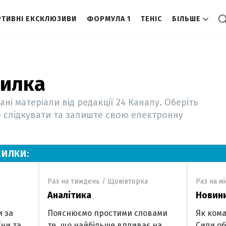
ТИВНІ ЕКСКЛЮЗИВИ
ФОРМУЛА 1
ТЕНІС
БІЛЬШЕ
силка
ні матеріали від редакції 24 Каналу. Оберіть
е слідкувати та залиште свою електронну
СИЛКИ:
Раз на тиждень / Щовівторка
Раз на м
Аналітика
Новин
и за
Пояснюємо простими словами
Як кома
ни та
те, що найбільше впливає на
Сили об