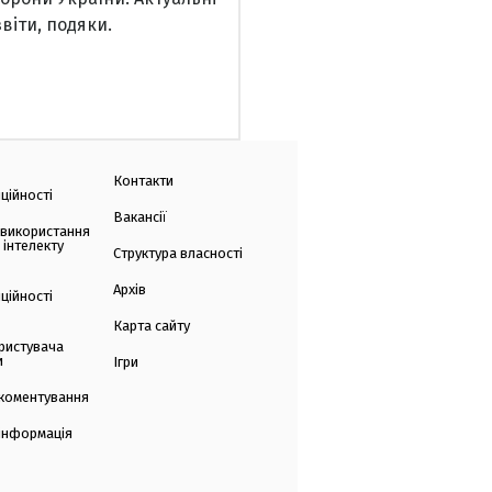
звіти, подяки.
Контакти
ційності
Вакансії
 використання
 інтелекту
Структура власності
Архів
ційності
Карта сайту
ристувача
и
Ігри
коментування
 інформація