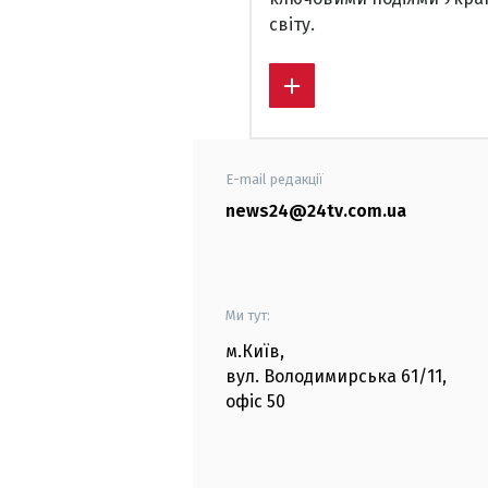
світу.
E-mail редакції
news24@24tv.com.ua
Ми тут:
м.Київ
,
вул. Володимирська
61/11,
офіс
50