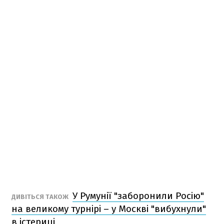
У Румунії "заборонили Росію"
ДИВІТЬСЯ ТАКОЖ
на великому турнірі – у Москві "вибухнули"
в істериці