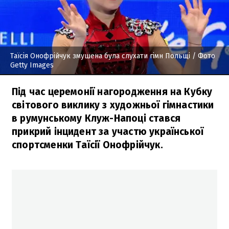
Таїсія Онофрійчук змушена була слухати гімн Польщі
/ Фото
Getty Images
Під час церемонії нагородження на Кубку
світового виклику з художньої гімнастики
в румунському Клуж-Напоці стався
прикрий інцидент за участю української
спортсменки Таїсії Онофрійчук.