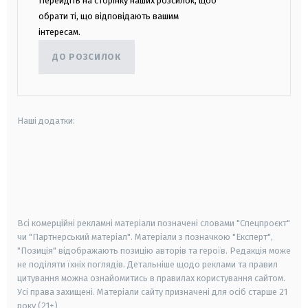
Перейдіть на сторінку наших розсилок, щоб
обрати ті, що відповідають вашим
інтересам.
ДО РОЗСИЛОК
Наші додатки:
android
apple
smart tv
samsung smart tv
Всі комерційні рекламні матеріали позначені словами "Спецпроєкт"
чи "Партнерський матеріал". Матеріали з позначкою "Експерт",
"Позиція" відображають позицію авторів та героїв. Редакція може
не поділяти їхніх поглядів. Детальніше щодо реклами та правил
цитування можна ознайомитись в правилах користування сайтом.
Усі права захищені.
Матеріали сайту призначені для осіб старше
21
року (21+)