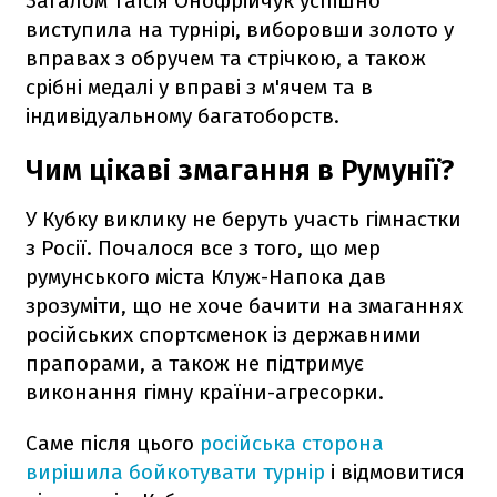
Загалом Таїсія Онофрійчук успішно
виступила на турнірі, виборовши золото у
вправах з обручем та стрічкою, а також
срібні медалі у вправі з м'ячем та в
індивідуальному багатоборств.
Чим цікаві змагання в Румунії?
У Кубку виклику не беруть участь гімнастки
з Росії. Почалося все з того, що мер
румунського міста Клуж-Напока дав
зрозуміти, що не хоче бачити на змаганнях
російських спортсменок із державними
прапорами, а також не підтримує
виконання гімну країни-агресорки.
Саме після цього
російська сторона
вирішила бойкотувати турнір
і відмовитися