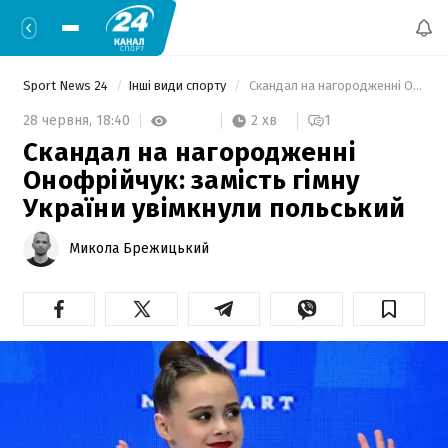
Sport News 24
Інші види спорту
 Скандал на нагородженні Онофрійчук: замість гімну України увімкнули польський 
2 хв
28 червня,
18:40
1
Скандал на нагородженні
Онофрійчук: замість гімну
України увімкнули польський
Микола Брежицький