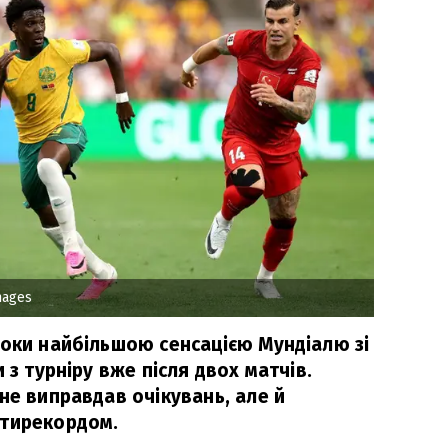
mages
поки найбільшою сенсацією Мундіалю зі
 з турніру вже після двох матчів.
не виправдав очікувань, але й
нтирекордом.