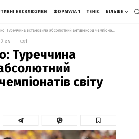
ТИВНІ ЕКСКЛЮЗИВИ
ФОРМУЛА 1
ТЕНІС
БІЛЬШЕ
 Повне фіаско: Туреччина встановила абсолютний антирекорд чемпіонатів світу 
1
2 хв
о: Туреччина
 абсолютний
чемпіонатів світу