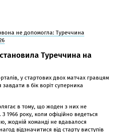
рвона не допомогла: Туреччина
26
становила Туреччина на
рталів, у стартових двох матчах гравцям
 завдати в бік воріт суперника
олягає в тому, що жоден з них не
З 1966 року, коли офіційно ведеться
лю, жодній команді не вдавалося
нагод відзначитися від старту виступів