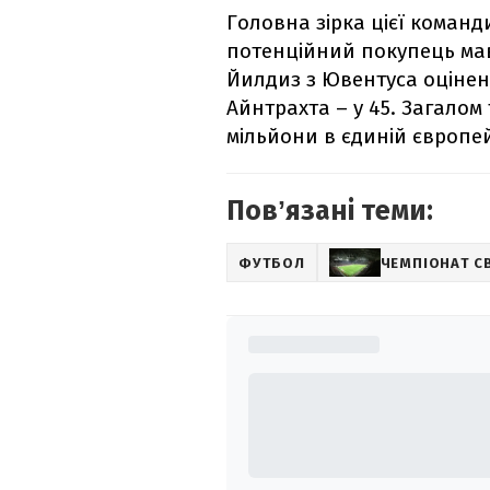
Головна зірка цієї команд
потенційний покупець мав
Йилдиз з Ювентуса оцінени
Айнтрахта – у 45. Загалом
мільйони в єдиній європей
Повʼязані теми:
ФУТБОЛ
ЧЕМПІОНАТ С