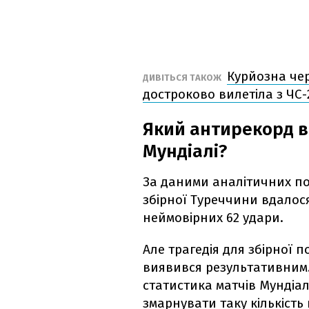
Курйозна че
ДИВІТЬСЯ ТАКОЖ
достроково вилетіла з ЧС-
Який антирекорд в
Мундіалі?
За даними аналітичних по
збірної Туреччини вдалося
неймовірних 62 удари.
Але трагедія для збірної п
виявився результативним. 
статистика матчів Мундіа
змарнувати таку кількість 