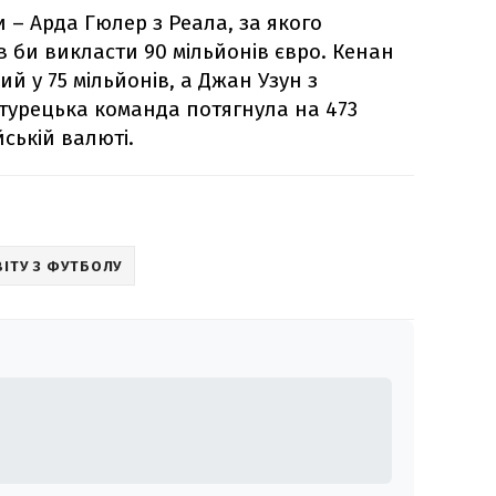
и – Арда Гюлер з Реала, за якого
 би викласти 90 мільйонів євро. Кенан
й у 75 мільйонів, а Джан Узун з
 турецька команда потягнула на 473
ській валюті.
ВІТУ З ФУТБОЛУ