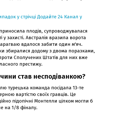
падок у стрічці
Додайте 24 Канал у
е приносила плодів, супроводжувалася
і у захисті. Австралія вразила ворота
Парагваю вдалося забити один м'яч.
ки збиралися додому з двома поразками,
 проти Сполучених Штатів для них вже
власного престижу.
чини став несподіванкою?
алю турецька команда посідала 13-те
рною вартістю своїх гравців. Це
ійно підопічні Монтелли цілком могли б
 на 1/8 фіналу.