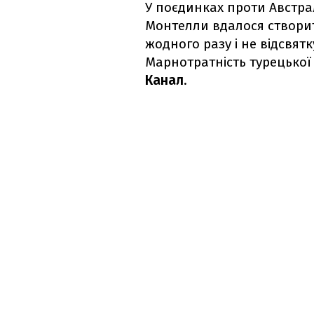
У поєдинках проти Австра
Монтелли вдалося створит
жодного разу і не відсвят
Марнотратність турецької
Канал
.