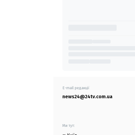
E-mail редакції
news24@24tv.com.ua
Ми тут: