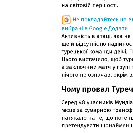
на світовій першості.
Не покладайтесь на ви
вибрані в Google
Додати
Активність в атаці, яка н
ще й відсутністю надійност
турецької команди двічі, 
Цього вистачило, щоб тур
а заключний матч у групі
нічого не означав, окрім 
Чому провал Туреч
Серед 48 учасників Мунді
місце за сумарною трансфе
натякало на те, що потенц
претендувати щонайменше