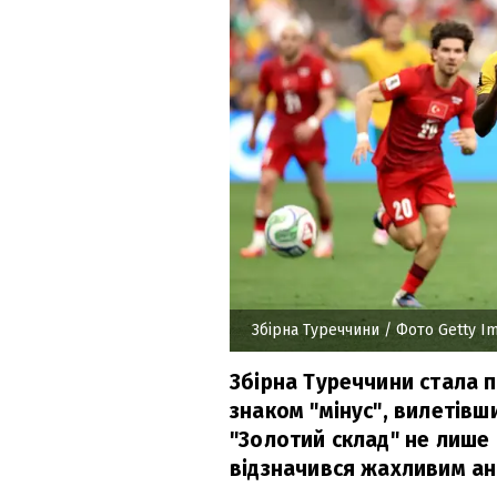
Збірна Туреччини
/ Фото Getty I
Збірна Туреччини стала 
знаком "мінус", вилетівши
"Золотий склад" не лише 
відзначився жахливим а