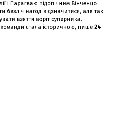
лії і Парагваю підопічним Вінченцо
и безліч нагод відзначитися, але так
кувати взяття воріт суперника.
 команди стала історичною, пише
24