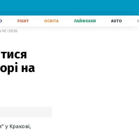
О
FIGHT
ОСВІТА
ЛАЙФХАКИ
AUTO
а ЧС-2026
итися
орі на
" у Кракові,