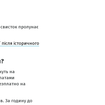
й свисток пролунає
ї після історичного
н?
жуть на
платами
безплатно на
. За годину до