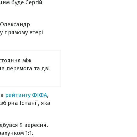
чим буде Сергій
 Олександр
у прямому етері
стояння між
а перемога та дві
 в
рейтингу ФІФА
,
бірна Іспанії, яка
дбувся 9 вересня.
ахунком 1:1.