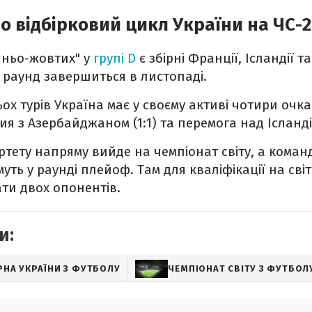
о відбірковий цикл України на ЧС-
иньо-жовтих" у
групі D
є збірні Франції, Ісландії 
 раунд завершиться в листопаді.
ох турів Україна має у своєму активі чотири очка
чия з Азербайджаном (1:1) та перемога над Ісландіє
тету напряму вийде на чемпіонат світу, а коман
уть у раунді плейоф. Там для кваліфікації на сві
ати двох опонентів.
и:
РНА УКРАЇНИ З ФУТБОЛУ
ЧЕМПІОНАТ СВІТУ З ФУТБОЛ