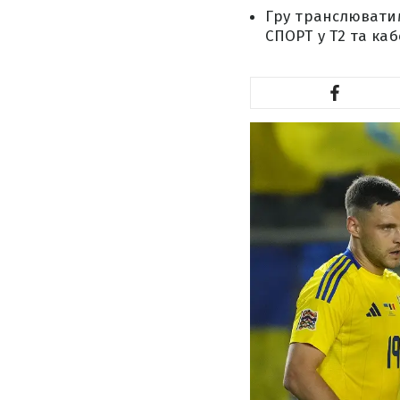
Гру транслюватим
СПОРТ у Т2 та ка