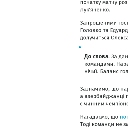
початку матчу роз
Лук'яненко.
Запрошеними гост
Головко та Едуард
долучиться Олекс
До слова
. За д
командами. Нараз
нічиї. Баланс голі
Зазначимо, що нар
а азербайджанці п
є чинним чемпіон
Нагадаємо, що
по
Тоді команди не з