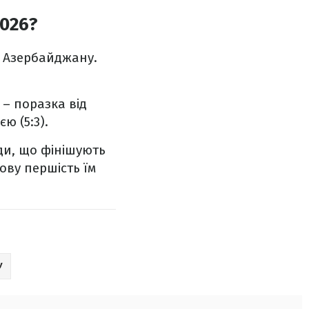
2026?
та Азербайджану.
 – поразка від
ю (5:3).
ди, що фінішують
тову першість їм
У