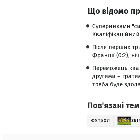
Що відомо пр
Суперниками "с
Кваліфікаційний
Після перших трь
Франції (0:2), ні
Переможець квар
другими – гратим
треба буде здол
Пов'язані тем
ФУТБОЛ
ЗБІ