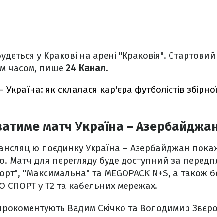
удеться у Кракові на арені "Краковія". Стартови
ким часом, пише
24 Канал
.
 – Україна: як склалася кар'єра футболістів збірно
ватиме матч Україна – Азербайджа
рансляцію поєдинку Україна – Азербайджан пока
go. Матч для перегляду буде доступний за перед
орт", "Максимальна" та MEGOPACK N+S, а також 
 СПОРТ у Т2 та кабельних мережах.
прокоментують Вадим Скічко та Володимир Звєров