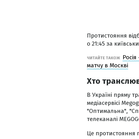
Протистояння відб
о 21:45 за київсь
Росія
ЧИТАЙТЕ ТАКОЖ
матчу в Москві
Хто транслю
В Україні пряму т
медіасервісі Mego
"Оптимальна", "Сп
телеканалі MEGOGO
Це протистояння 