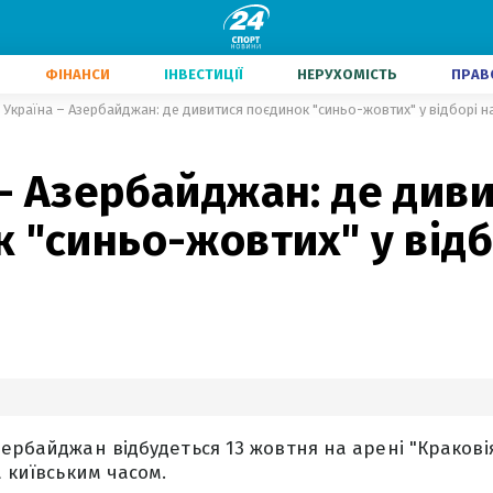
ФІНАНСИ
ІНВЕСТИЦІЇ
НЕРУХОМІСТЬ
ПРАВ
Україна – Азербайджан: де дивитися поєдинок "синьо-жовтих" у відборі н
– Азербайджан: де див
 "синьо-жовтих" у відб
ербайджан відбудеться 13 жовтня на арені "Краковія
а київським часом.