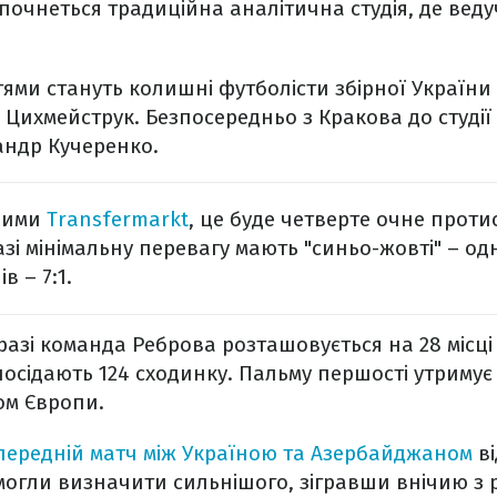
почнеться традиційна аналітична студія, де веду
ями стануть колишні футболісти збірної України
 Цихмейструк. Безпосередньо з Кракова до студії 
андр Кучеренко.
аними
Transfermarkt
, це буде четверте очне проти
і мінімальну перевагу мають "синьо-жовті" – одн
в – 7:1.
азі команда Реброва розташовується на 28 місці
осідають 124 сходинку. Пальму першості утримує з
ом Європи.
передній матч між Україною та Азербайджаном
ві
могли визначити сильнішого, зігравши внічию з р