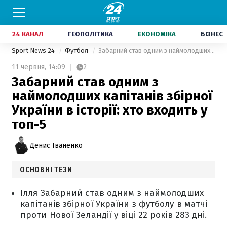
24 КАНАЛ
ГЕОПОЛІТИКА
ЕКОНОМІКА
БІЗНЕС
Sport News 24
Футбол
Забарний став одним з наймолодших капітанів збірної України в історії: хто входить у топ-5
11 червня,
14:09
2
Забарний став одним з
наймолодших капітанів збірної
України в історії: хто входить у
топ-5
Денис Іваненко
ОСНОВНІ ТЕЗИ
Ілля Забарний став одним з наймолодших
капітанів збірної України з футболу в матчі
проти Нової Зеландії у віці 22 років 283 дні.