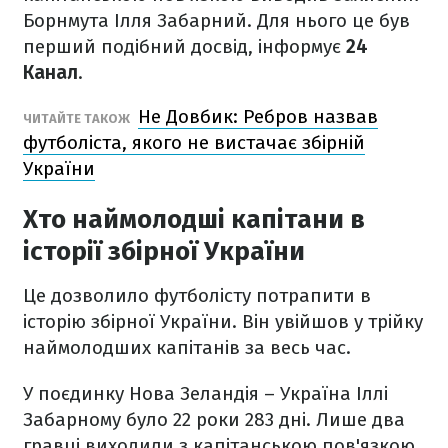
Борнмута Ілля Забарний. Для нього це був
перший подібний досвід, інформує
24
Канал
.
Не Довбик: Ребров назвав
ЧИТАЙТЕ ТАКОЖ
футболіста, якого не вистачає збірній
України
Хто наймолодші капітани в
історії збірної України
Це дозволило футболісту потрапити в
історію збірної України. Він увійшов у трійку
наймолодших капітанів за весь час.
У поєдинку Нова Зеландія – Україна Іллі
Забарному було 22 роки 283 дні. Лише два
гравці виходили з капітанською пов'язкою