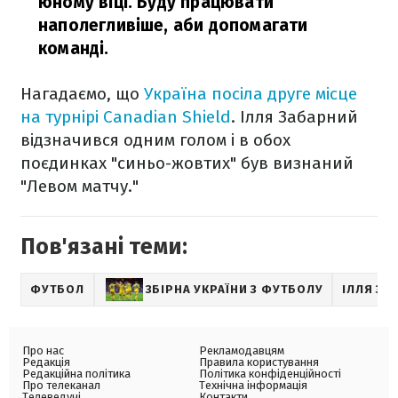
юному віці. Буду працювати
наполегливіше, аби допомагати
команді.
Нагадаємо, що
Україна посіла друге місце
на турнірі Canadian Shield
. Ілля Забарний
відзначився одним голом і в обох
поєдинках "синьо-жовтих" був визнаний
"Левом матчу."
Пов'язані теми:
ФУТБОЛ
ЗБІРНА УКРАЇНИ З ФУТБОЛУ
ІЛЛЯ ЗА
Про нас
Рекламодавцям
Редакція
Правила користування
Редакційна політика
Політика конфіденційності
Про телеканал
Технічна інформація
Телеведучі
Контакти