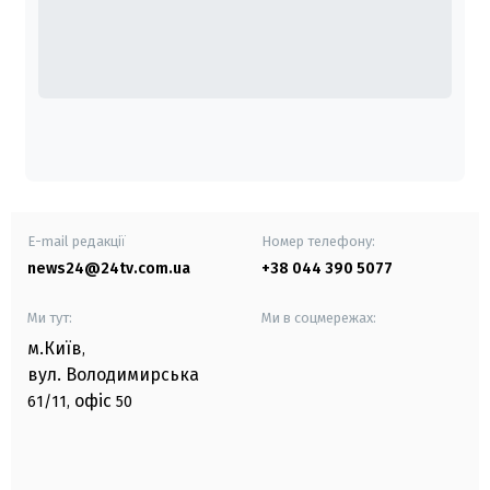
E-mail редакції
Номер телефону:
news24@24tv.com.ua
+38 044 390 5077
Ми тут:
Ми в соцмережах:
м.Київ
,
вул. Володимирська
офіс
61/11,
50