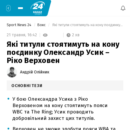
Sport News 24
Бокс
 Які титули стоятимуть на кону поєдинку Олександр Усик – Ріко Верховен 
2 хв
21 травня,
16:42
Які титули стоятимуть на кону
поєдинку Олександр Усик –
Ріко Верховен
Андрій Олійник
ОСНОВНІ ТЕЗИ
У бою Олександра Усика з Ріко
Верховеном на кону стоятимуть пояси
WBC та The Ring; Усик проводить
добровільний захист цих титулів.
Верховен не зможе здобути пояси WBA та