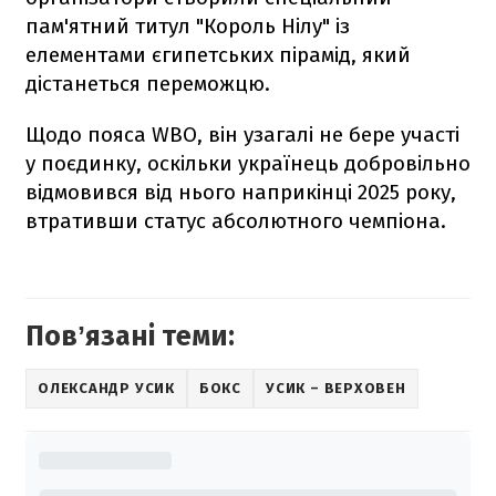
пам'ятний титул "Король Нілу" із
елементами єгипетських пірамід, який
дістанеться переможцю.
Щодо пояса WBO, він узагалі не бере участі
у поєдинку, оскільки українець добровільно
відмовився від нього наприкінці 2025 року,
втративши статус абсолютного чемпіона.
Повʼязані теми:
ОЛЕКСАНДР УСИК
БОКС
УСИК – ВЕРХОВЕН