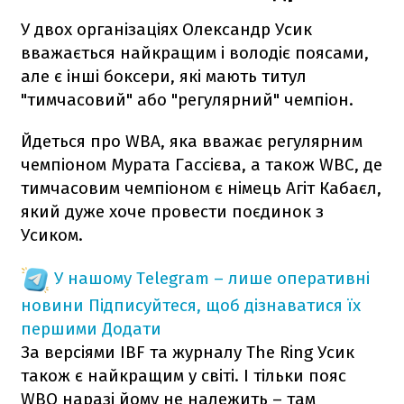
У двох організаціях Олександр Усик
вважається найкращим і володіє поясами,
але є інші боксери, які мають титул
"тимчасовий" або "регулярний" чемпіон.
Йдеться про WBA, яка вважає регулярним
чемпіоном Мурата Гассієва, а також WBC, де
тимчасовим чемпіоном є німець Агіт Кабаєл,
який дуже хоче провести поєдинок з
Усиком.
У нашому Telegram – лише оперативні
новини
Підписуйтеся, щоб дізнаватися їх
першими
Додати
За версіями IBF та журналу The Ring Усик
також є найкращим у світі. І тільки пояс
WBO наразі йому не належить – там