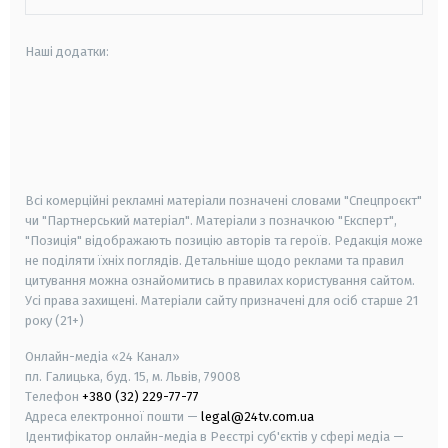
Наші додатки:
android
apple
smart tv
samsung smart tv
Всі комерційні рекламні матеріали позначені словами "Спецпроєкт"
чи "Партнерський матеріал". Матеріали з позначкою "Експерт",
"Позиція" відображають позицію авторів та героїв. Редакція може
не поділяти їхніх поглядів. Детальніше щодо реклами та правил
цитування можна ознайомитись в правилах користування сайтом.
Усі права захищені.
Матеріали сайту призначені для осіб старше
21
року (21+)
Онлайн-медіа «24 Канал»
пл. Галицька, буд. 15, м. Львів, 79008
Телефон
+380 (32) 229-77-77
Адреса електронної пошти —
legal@24tv.com.ua
Ідентифікатор онлайн-медіа в Реєстрі суб'єктів у сфері медіа —