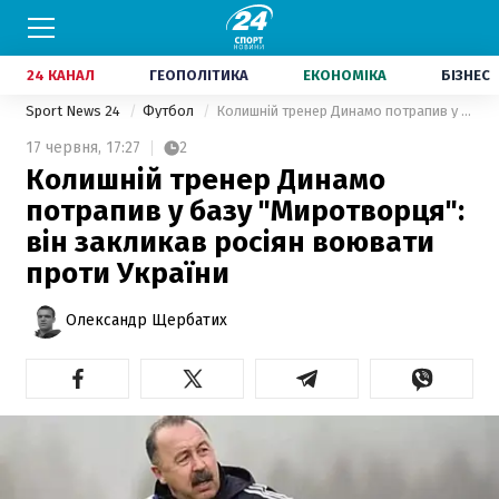
24 КАНАЛ
ГЕОПОЛІТИКА
ЕКОНОМІКА
БІЗНЕС
Sport News 24
Футбол
Колишній тренер Динамо потрапив у базу "Миротворця": він закликав росіян воювати проти України
17 червня,
17:27
2
Колишній тренер Динамо
потрапив у базу "Миротворця":
він закликав росіян воювати
проти України
Олександр Щербатих