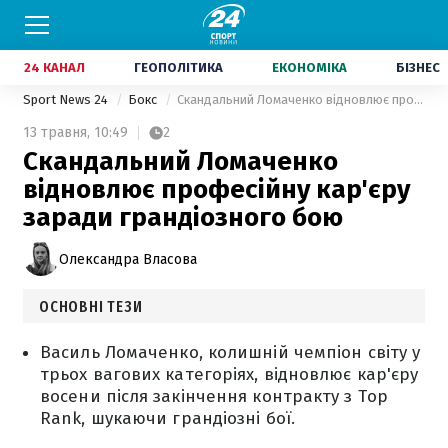
24 КАНАЛ
ГЕОПОЛІТИКА
ЕКОНОМІКА
БІЗНЕС
Sport News 24
Бокс
Скандальний Ломаченко відновлює професійну кар'єру заради грандіозного бою
13 травня,
10:49
2
Скандальний Ломаченко
відновлює професійну кар'єру
заради грандіозного бою
Олександра Власова
ОСНОВНІ ТЕЗИ
Василь Ломаченко, колишній чемпіон світу у
трьох вагових категоріях, відновлює кар'єру
восени після закінчення контракту з Top
Rank, шукаючи грандіозні бої.