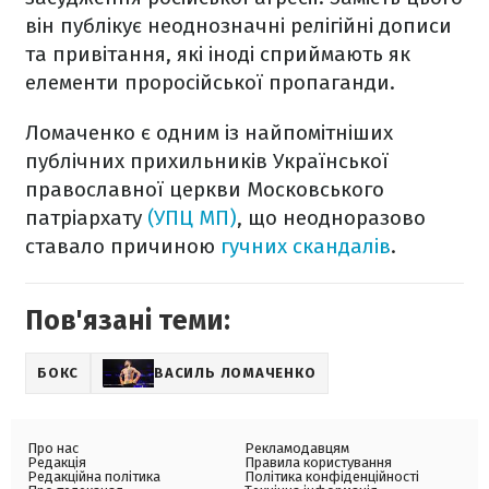
він публікує неоднозначні релігійні дописи
та привітання, які іноді сприймають як
елементи проросійської пропаганди.
Ломаченко є одним із найпомітніших
публічних прихильників Української
православної церкви Московського
патріархату
(УПЦ МП)
, що неодноразово
ставало причиною
гучних скандалів
.
Пов'язані теми:
БОКС
ВАСИЛЬ ЛОМАЧЕНКО
Про нас
Рекламодавцям
Редакція
Правила користування
Редакційна політика
Політика конфіденційності