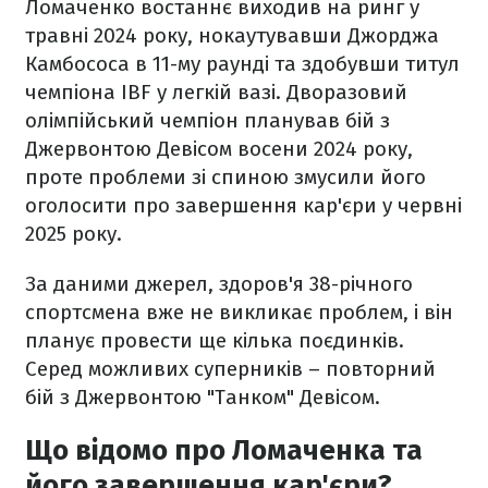
Ломаченко востаннє виходив на ринг у
травні 2024 року, нокаутувавши Джорджа
Камбососа в 11-му раунді та здобувши титул
чемпіона IBF у легкій вазі. Дворазовий
олімпійський чемпіон планував бій з
Джервонтою Девісом восени 2024 року,
проте проблеми зі спиною змусили його
оголосити про завершення кар'єри у червні
2025 року.
За даними джерел, здоров'я 38-річного
спортсмена вже не викликає проблем, і він
планує провести ще кілька поєдинків.
Серед можливих суперників – повторний
бій з Джервонтою "Танком" Девісом.
Що відомо про Ломаченка та
його завершення кар'єри?