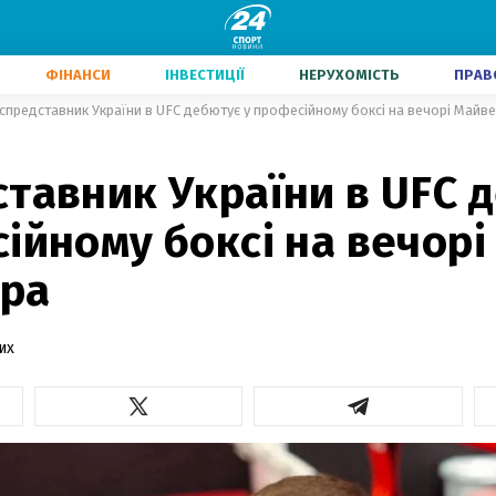
ФІНАНСИ
ІНВЕСТИЦІЇ
НЕРУХОМІСТЬ
ПРАВ
спредставник України в UFC дебютує у професійному боксі на вечорі Майв
тавник України в UFC 
ійному боксі на вечорі
ра
их