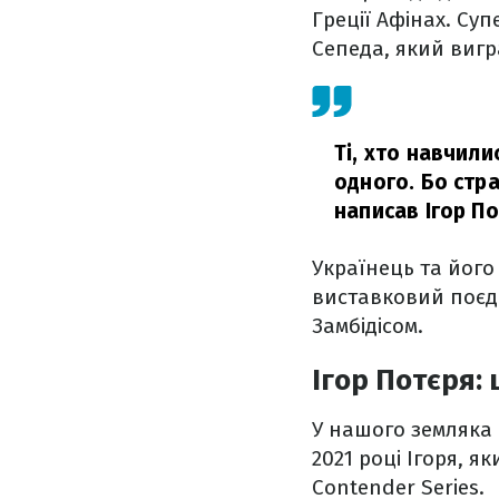
Греції Афінах. Су
Сепеда, який вигра
Ті, хто навчил
одного. Бо стр
написав Ігор П
Українець та його
виставковий поєд
Замбідісом.
Ігор Потєря:
У нашого земляка в
2021 році Ігоря, я
Contender Series.