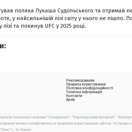
тував поляка Лукаша Судольського та отримав п
оте, у найсильнішій лізі світу у нього не пішло.
 лізі та покинув UFC у 2025 році.
и:
Рекламодавцям
Правила користування
Політика конфіденційності
Технічна інформація
Контакти
Архів
теріали позначені словами "Спецпроєкт", "Партнерський матеріал", "Експерт
итування можна ознайомитись в правилах користування сайтом. Усі права 
Люкс"», 24 Канал.