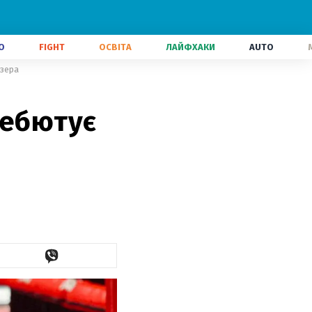
О
FIGHT
ОСВІТА
ЛАЙФХАКИ
AUTO
езера
дебютує