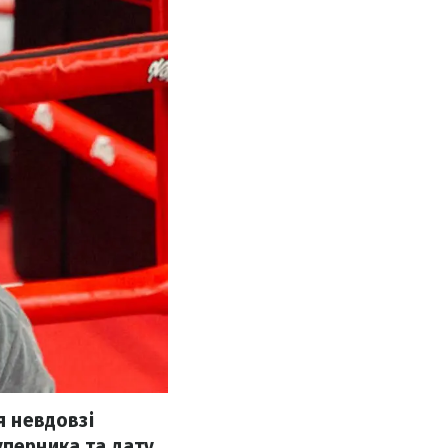
я невдовзі
уперника та дату