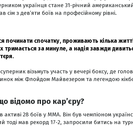
перником українця стане 31-річний американськи
в сім з дев’яти боїв на професійному рівні.
ися починати спочатку, проживають кілька житт
ах тримається за минуле, а надія завжди дивить
отєря.
 суперник візьмуть участь у вечері боксу, де гол
инок між Флойдом Майвезером та легендою кікб
 що відомо про кар’єру?
 активі 28 боїв у ММА. Він був чемпіоном українс
кий тоді мав рекорд 17-2, запросили битись на турн