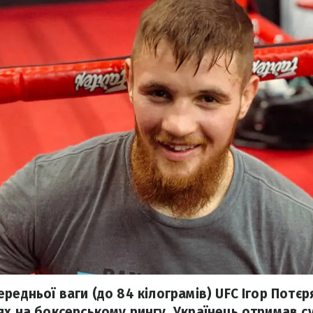
редньої ваги (до 84 кілограмів) UFC Ігор Потєр
ях на боксерському рингу. Українець отримав с