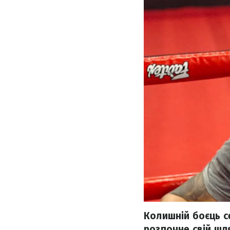
Колишній боєць се
розпочне свій шл