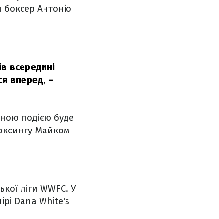
й боксер Антоніо
ів всередині
ся вперед,
–
овною подією буде
оксингу Майком
ької ліги WWFC. У
ірі Dana White's