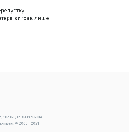
ерепустку
 Потєря виграв лише
", "Позиція". Детальніше
захищені. © 2005—2021,