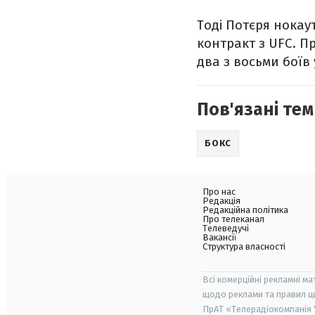
Тоді Потєря нокау
контракт з UFC. Пр
два з восьми боїв у
Пов'язані тем
БОКС
Про нас
Редакція
Редакційна політика
Про телеканал
Телеведучі
Вакансії
Структура власності
Всі комерційні рекламні ма
щодо реклами та правил ц
ПрАТ «Телерадіокомпанія "