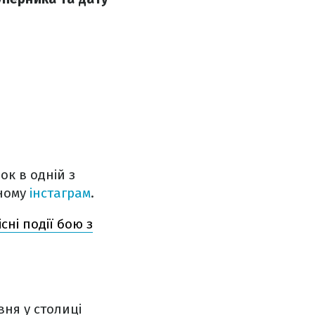
к в одній з
сному
інстаграм
.
сні події бою з
вня у столиці