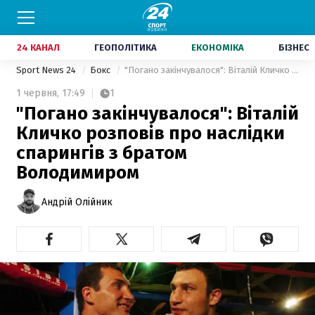
24 КАНАЛ
ГЕОПОЛІТИКА
ЕКОНОМІКА
БІЗНЕС
Sport News 24
Бокс
"Погано закінчувалося": Віталій Кличко розповів про наслідки спарингів з братом Володимиром
1 червня,
17:49
1
"Погано закінчувалося": Віталій
Кличко розповів про наслідки
спарингів з братом
Володимиром
Андрій Олійник