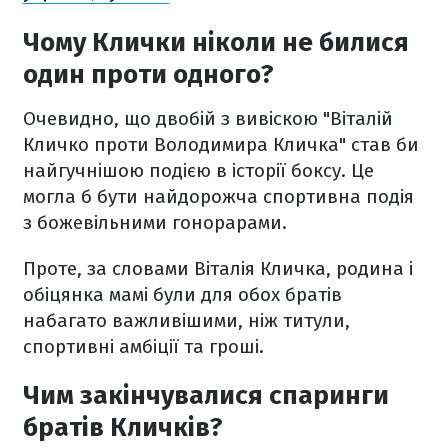
Чому Клички ніколи не билися
один проти одного?
Очевидно, що двобій з вивіскою "Віталій
Кличко проти Володимира Кличка" став би
найгучнішою подією в історії боксу. Це
могла б бути найдорожча спортивна подія
з божевільними гонорарами.
Проте, за словами Віталія Кличка, родина і
обіцянка мамі були для обох братів
набагато важливішими, ніж титули,
спортивні амбіції та гроші.
Чим закінчувалися спаринги
братів Кличків?