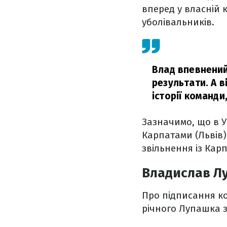
вперед у власній 
уболівальників.
Влад впевнений
результати. А в
історії команди
Зазначимо, що в У
Карпатами (Львів)
звільнення із Кар
Владислав Лу
Про підписання ко
річного Лупашка з