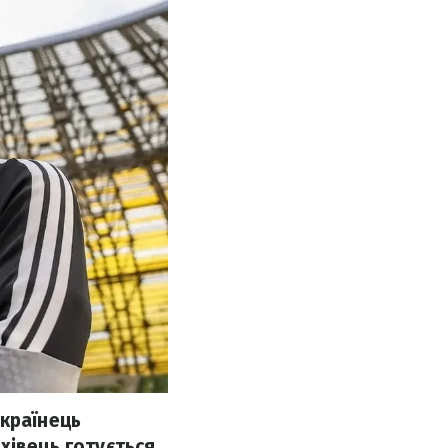
українець
хівець готується