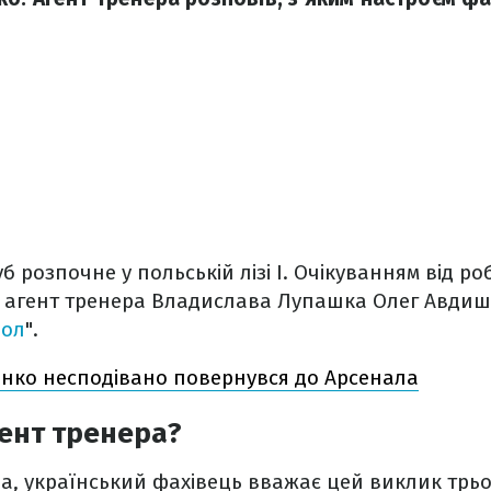
 розпочне у польській лізі І. Очікуванням від ро
я агент тренера Владислава Лупашка Олег Авдиш
бол
".
енко несподівано повернувся до Арсенала
гент тренера?
а, український фахівець вважає цей виклик трь