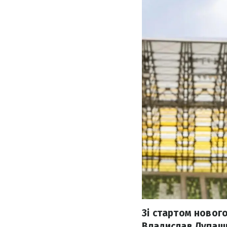
Зі стартом новог
Владислав Лупашк