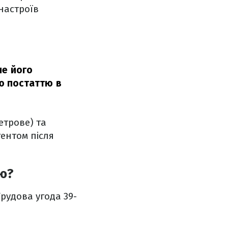
 настроїв
ше його
ою постаттю в
етрове) та
гентом після
єю?
рудова угода 39-