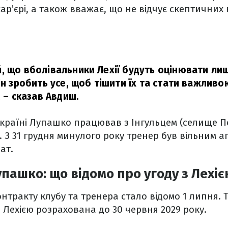
кар’єрі, а також вважає, що не відчує скептичних
, що вболівальники Лехії будуть оцінювати ли
ін зробить усе, щоб тішити їх та стати важлив
,
– сказав Авдиш.
країні Лупашко працював з Інгульцем (селище П
. З 31 грудня минулого року тренер був вільним а
пат.
пашко: що відомо про угоду з Лехі
нтракту клубу та тренера стало відомо 1 липня. Т
 Лехією розрахована до 30 червня 2029 року.