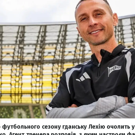
о футбольного сезону гданську Лехію очолить 
о. Агент тренера розповів, з яким настроєм фа