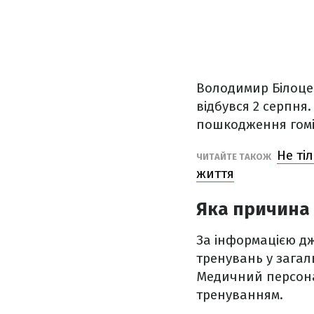
Володимир Білоцерк
відбувся 2 серпня.
пошкодження гом
Не ті
ЧИТАЙТЕ ТАКОЖ
життя
Яка причина 
За інформацією дж
тренувань у загаль
Медичний персона
тренуванням.