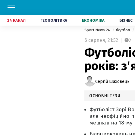
24 КАНАЛ
ГЕОПОЛІТИКА
ЕКОНОМІКА
БІЗНЕС
Sport News 24
Футбол
6 серпня,
21:52
2
Футболіс
років: з
Сергій Шаховець
ОСНОВНІ ТЕЗИ
Футболіст Зорі В
але неофіційно п
мешкав на 18-му 
Білоцерковець не