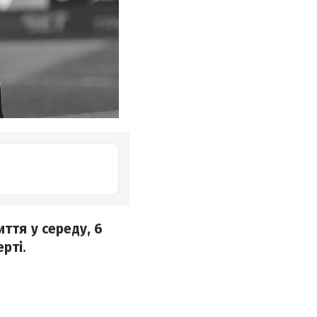
ття у середу, 6
рті.