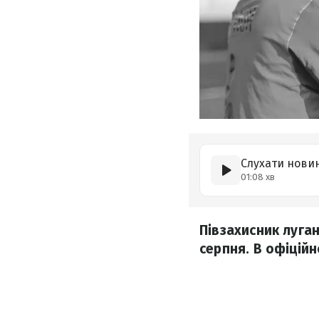
Слухати нови
01:08 хв
Півзахисник луга
серпня. В офіцій