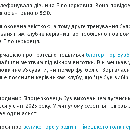
елефонувала дівчина Білоцерковця. Вона повідо
я орієнтовно о 8:30.
шокована звісткою, а тому друге тренування бул
 заняттям клубне керівництво пообіцяло повідо
а Білоцерковця.
рмацією про трагедію поділився
блогер Ігор Бурб
йшли мертвим під вікном висотки. Він мешкав у
 повинне з'ясувати, чи помер футболіст Зорі влас
е пояснили керівникам клубу, що "це був вибір
одимир Білоцерковець був вихованцем луганської
ся у січні 2025 року. У минулому сезоні він зіграв 
дав один асист.
лося про
велике горе у родині німецького голкіпе