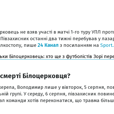
овець не взяв участі в матчі 1-го туру УПЛ проти
 Півзахисник останні два тижні перебував у лазар
ілкостопу, пише
24 Канал
з посиланням на
Sport
льки Білоцерковець: хто ще з футболістів Зорі пе
смерті Білоцерковця?
ерела, Володимир лише у вівторок, 5 серпня, по
ній групі. У середу, 6 серпня, півзахисник повин
л команди хотів переконатися, що травма біль