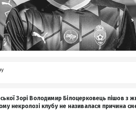
ну
нської Зорі Володимир Білоцерковець пішов з жи
ному некролозі клубу не називалася причина сме