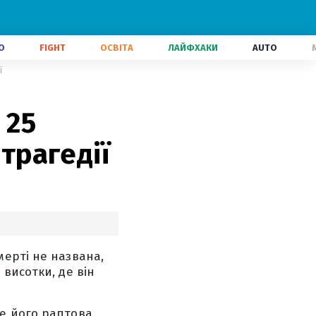
О
FIGHT
ОСВІТА
ЛАЙФХАКИ
AUTO
ї
 25
 трагедії
ерті не названа,
висотки, де він
е його раптова