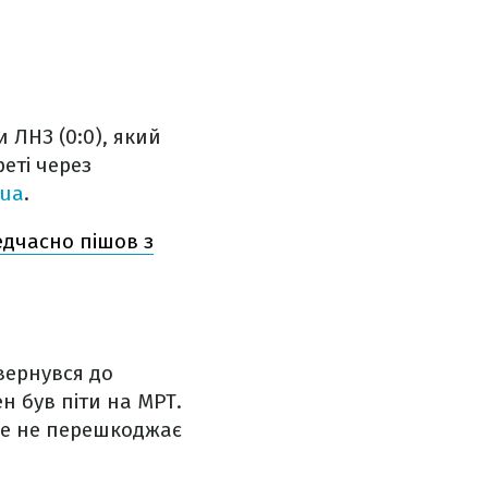
 ЛНЗ (0:0), який
еті через
.ua
.
редчасно пішов з
вернувся до
ен був піти на МРТ.
ше не перешкоджає