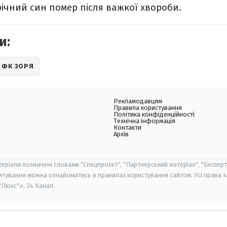
-річний син помер після важкої хвороби.
и:
ФК ЗОРЯ
Рекламодавцям
Правила користування
Політика конфіденційності
Технічна інформація
Контакти
Архів
теріали позначені словами "Спецпроєкт", "Партнерський матеріал", "Експерт
итування можна ознайомитись в правилах користування сайтом. Усі права 
Люкс"», 24 Канал.