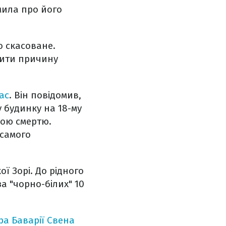
мила про його
о скасоване.
мити причину
ас
. Він повідомив,
 будинку на 18-му
ною смертю.
 самого
 Зорі. До рідного
за "чорно-білих" 10
ра Баварії Свена