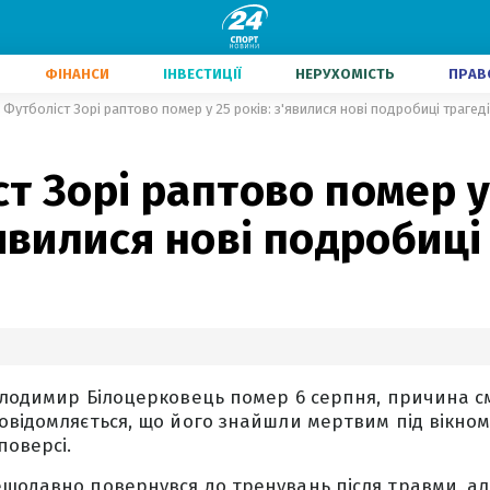
ФІНАНСИ
ІНВЕСТИЦІЇ
НЕРУХОМІСТЬ
ПРАВ
Футболіст Зорі раптово помер у 25 років: з'явилися нові подробиці трагеді
т Зорі раптово помер у
'явилися нові подробиці
олодимир Білоцерковець помер 6 серпня, причина см
овідомляється, що його знайшли мертвим під вікном 
поверсі.
щодавно повернувся до тренувань після травми, ал