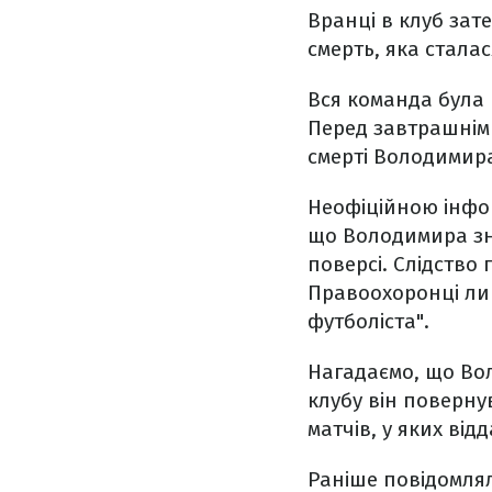
Вранці в клуб зат
смерть, яка сталас
Вся команда була 
Перед завтрашнім
смерті Володимир
Неофіційною інфо
що Володимира зна
поверсі. Слідство
Правоохоронці лиш
футболіста".
Нагадаємо, що Вол
клубу він повернув
матчів, у яких від
Раніше повідомля