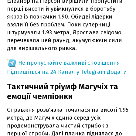
Елеанор Паттерсон вирішили пропустити
перші висоти й увімкнулися в боротьбу
якраз із позначки 1.90. Обидві лідерки
взяли її без проблем. Поки суперниці
штурмували 1.93 метра, Ярослава свідомо
перечекала цей раунд, акумулюючи сили
для вирішального ривка.
Не пропускайте важливі сповіщення
Підпишіться на 24 Канал у Telegram
Додати
Тактичний тріумф Магучіх та
емоції чемпіонки
Справжня розв'язка почалася на висоті 1.95
метра, де Магучіх єдина серед усіх
продемонструвала чистий стрибок з
першої спроби. Далі планка піднялася до