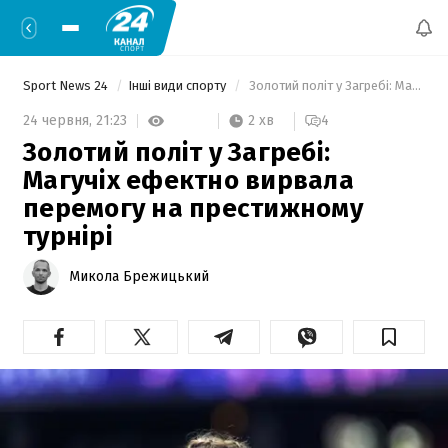
Sport News 24
Інші види спорту
 Золотий політ у Загребі: Магучіх ефектно вирвала перемогу на престижному турнірі 
2 хв
24 червня,
21:23
4
Золотий політ у Загребі:
Магучіх ефектно вирвала
перемогу на престижному
турнірі
Микола Брежицький