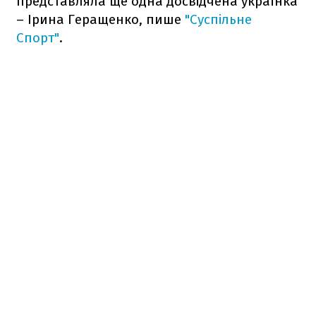
представляла ще одна досвідчена українка
– Ірина Геращенко, пише
"Суспільне
Спорт"
.