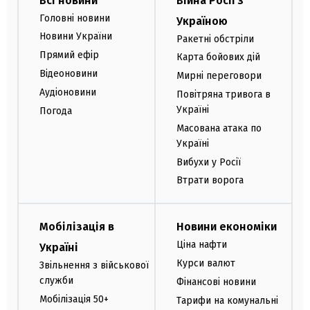
Всі новини
Війна Росії з
Головні новини
Україною
Новини України
Ракетні обстріли
Прямий ефір
Карта бойових дій
Відеоновини
Мирні переговори
Аудіоновини
Повітряна тривога в
Україні
Погода
Масована атака по
Україні
Вибухи у Росії
Втрати ворога
Мобілізація в
Новини економіки
Ціна нафти
Україні
Курси валют
Звільнення з військової
служби
Фінансові новини
Мобілізація 50+
Тарифи на комунальні