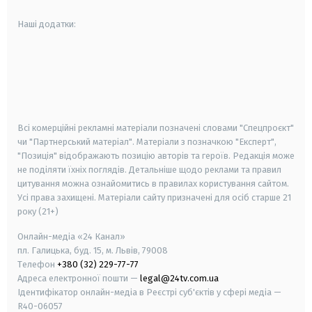
Наші додатки:
android
apple
smart tv
samsung smart tv
Всі комерційні рекламні матеріали позначені словами "Спецпроєкт"
чи "Партнерський матеріал". Матеріали з позначкою "Експерт",
"Позиція" відображають позицію авторів та героїв. Редакція може
не поділяти їхніх поглядів. Детальніше щодо реклами та правил
цитування можна ознайомитись в правилах користування сайтом.
Усі права захищені.
Матеріали сайту призначені для осіб старше
21
року (21+)
Онлайн-медіа «24 Канал»
пл. Галицька, буд. 15, м. Львів, 79008
Телефон
+380 (32) 229-77-77
Адреса електронної пошти —
legal@24tv.com.ua
Ідентифікатор онлайн-медіа в Реєстрі суб'єктів у сфері медіа —
R40-06057