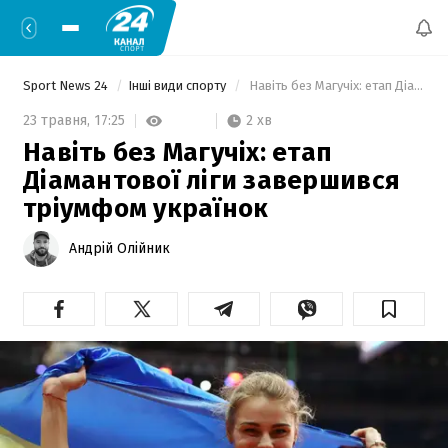
Sport News 24
Інші види спорту
 Навіть без Магучіх: етап Діамантової ліги завершився тріумфом українок 
2 хв
23 травня,
17:25
Навіть без Магучіх: етап
Діамантової ліги завершився
тріумфом українок
Андрій Олійник