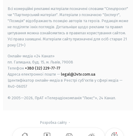
Всі комерційні рекламні матеріали позначені словами "Спецпроєкт"
чи "Партнерський матеріал". Матеріали з позначкою "Експерт",
"Позиція" відображають позицію авторів та героїв. Редакція може
не поділяти їхніх поглядів. Детальніше щодо реклами та правил
цитування можна ознайомитись в правилах користування сайтом.
Усі права захищені.
Матеріали сайту призначені для осіб старше
21
року (21+)
Онлайн-медіа «24 Канал»
пл. Галицька, буд. 15, м. Львів, 79008
Телефон
+380 (32) 229-77-77
Адреса електронної пошти —
legal@24tv.com.ua
Ідентифікатор онлайн-медіа в Реєстрі суб'єктів у сфері медіа —
R40-06057
© 2005—2026,
ПрАТ «Телерадіокомпанія "Люкс"», 24 Канал.
Розробка сайту
-