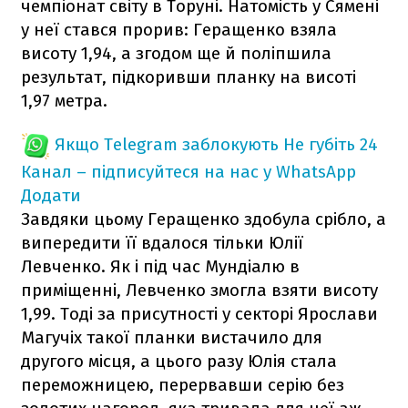
чемпіонат світу в Торуні. Натомість у Сямені
у неї стався прорив: Геращенко взяла
висоту 1,94, а згодом ще й поліпшила
результат, підкоривши планку на висоті
1,97 метра.
Якщо Telegram заблокують
Не губіть 24
Канал – підписуйтеся на нас у WhatsApp
Додати
Завдяки цьому Геращенко здобула срібло, а
випередити її вдалося тільки Юлії
Левченко. Як і під час Мундіалю в
приміщенні, Левченко змогла взяти висоту
1,99. Тоді за присутності у секторі Ярослави
Магучіх такої планки вистачило для
другого місця, а цього разу Юлія стала
переможницею, перервавши серію без