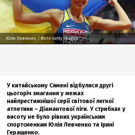
Юлія Левченко
/ Фото Getty Images
У китайському Сямені відбулися другі
цьогоріч змагання у межах
найпрестижнішої серії світової легкої
атлетики – Діамантової ліги. У стрибках у
висоту не було рівних українським
спортсменкам Юлія Левченко та Ірині
Геращенко.