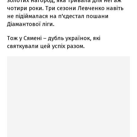
золотих нагород, яка тривала для неї аж
чотири роки. Три сезони Левченко навіть
не підіймалася на п'єдестал пошани
Діамантової ліги.
Тож у Сямені – дубль українок, які
святкували цей успіх разом.