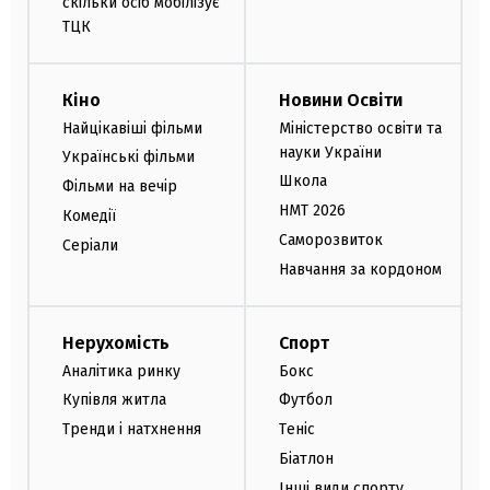
скільки осіб мобілізує
ТЦК
Кіно
Новини Освіти
Найцікавіші фільми
Міністерство освіти та
науки України
Українські фільми
Школа
Фільми на вечір
НМТ 2026
Комедії
Саморозвиток
Серіали
Навчання за кордоном
Нерухомість
Спорт
Аналітика ринку
Бокс
Купівля житла
Футбол
Тренди і натхнення
Теніс
Біатлон
Інші види спорту