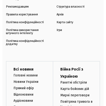
Рекламодавцям
Структура власності
Правила користування
Архів
Політика конфіденційності
Карта сайту
Політика використання
Ігри
штучного інтелекту
Політика конфіденційності
додатку
Всі новини
Війна Росії з
Головні новини
Україною
Новини України
Ракетні обстріли
Прямий ефір
Карта бойових дій
Відеоновини
Мирні переговори
Аудіоновини
Повітряна тривога в