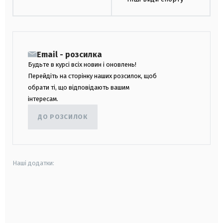
Email - розсилка
Будьте в курсі всіх новин і оновлень!
Перейдіть на сторінку наших розсилок, щоб
обрати ті, що відповідають вашим
інтересам.
ДО РОЗСИЛОК
Наші додатки:
android
apple
smart tv
samsung smart tv