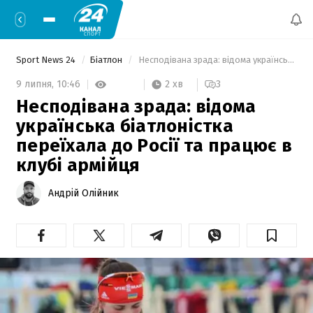
Sport News 24
Біатлон
 Несподівана зрада: відома українська біатлоністка переїхала до Росії та працює в клубі армійця 
2 хв
9 липня,
10:46
3
Несподівана зрада: відома
українська біатлоністка
переїхала до Росії та працює в
клубі армійця
Андрій Олійник