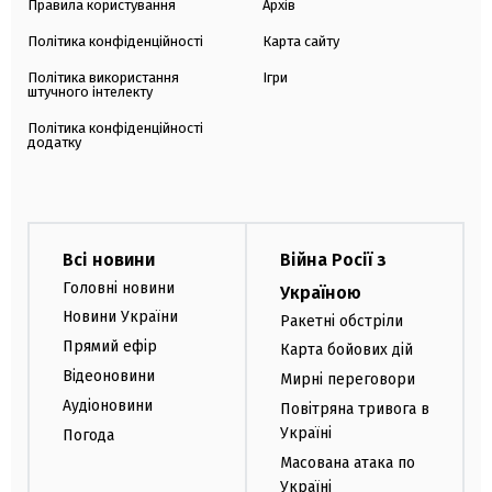
Правила користування
Архів
Політика конфіденційності
Карта сайту
Політика використання
Ігри
штучного інтелекту
Політика конфіденційності
додатку
Всі новини
Війна Росії з
Головні новини
Україною
Новини України
Ракетні обстріли
Прямий ефір
Карта бойових дій
Відеоновини
Мирні переговори
Аудіоновини
Повітряна тривога в
Україні
Погода
Масована атака по
Україні