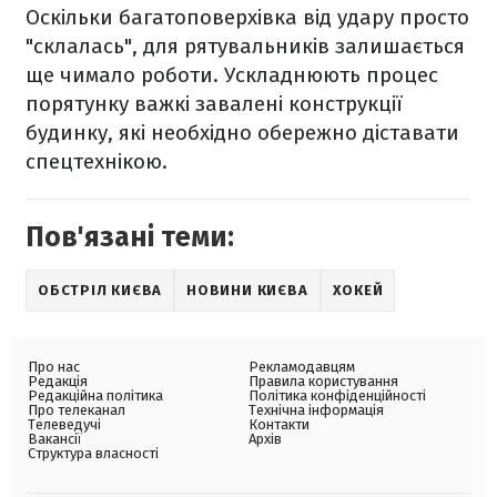
Оскільки багатоповерхівка від удару просто
"склалась", для рятувальників залишається
ще чимало роботи. Ускладнюють процес
порятунку важкі завалені конструкції
будинку, які необхідно обережно діставати
спецтехнікою.
Пов'язані теми:
ОБСТРІЛ КИЄВА
НОВИНИ КИЄВА
ХОКЕЙ
Про нас
Рекламодавцям
Редакція
Правила користування
Редакційна політика
Політика конфіденційності
Про телеканал
Технічна інформація
Телеведучі
Контакти
Вакансії
Архів
Структура власності