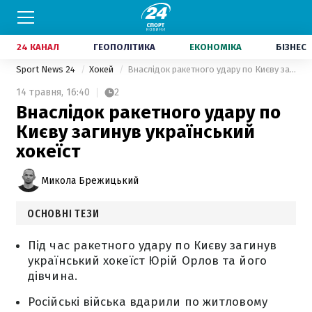
24 КАНАЛ
ГЕОПОЛІТИКА
ЕКОНОМІКА
БІЗНЕС
Sport News 24
Хокей
Внаслідок ракетного удару по Києву загинув український хокеїст
14 травня,
16:40
2
Внаслідок ракетного удару по
Києву загинув український
хокеїст
Микола Брежицький
ОСНОВНІ ТЕЗИ
Під час ракетного удару по Києву загинув
український хокеїст Юрій Орлов та його
дівчина.
Російські війська вдарили по житловому