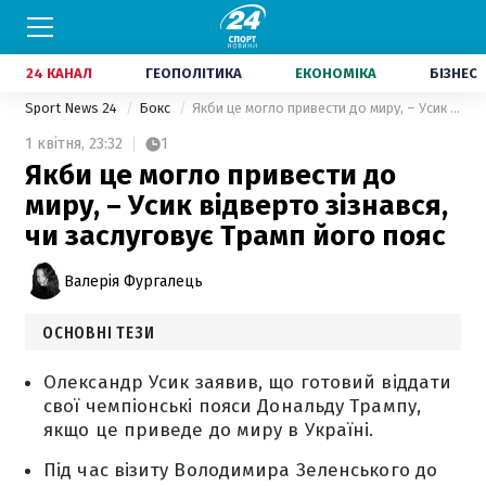
24 КАНАЛ
ГЕОПОЛІТИКА
ЕКОНОМІКА
БІЗНЕС
Sport News 24
Бокс
Якби це могло привести до миру, – Усик відверто зізнався, чи заслуговує Трамп його пояс
1 квітня,
23:32
1
Якби це могло привести до
миру, – Усик відверто зізнався,
чи заслуговує Трамп його пояс
Валерія Фургалець
ОСНОВНІ ТЕЗИ
Олександр Усик заявив, що готовий віддати
свої чемпіонські пояси Дональду Трампу,
якщо це приведе до миру в Україні.
Під час візиту Володимира Зеленського до