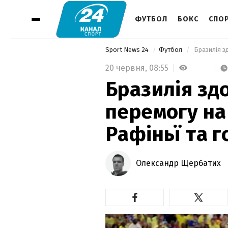
ФУТБОЛ
БОКС
СПОР
Sport News 24
Футбол
20 червня,
08:55
Бразилія зд
перемогу на
Рафіньї та г
Олександр Щербатих