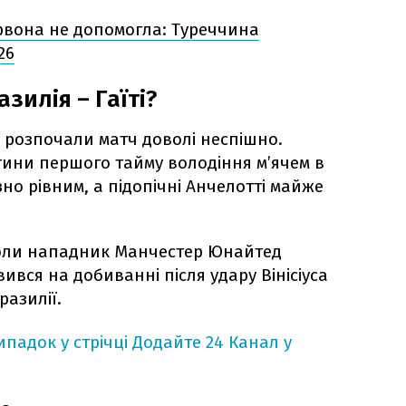
рвона не допомогла: Туреччина
26
зилія – Гаїті?
у розпочали матч доволі неспішно.
ини першого тайму володіння м’ячем в
но рівним, а підопічні Анчелотті майже
коли нападник Манчестер Юнайтед
вся на добиванні після удару Вінісіуса
разилії.
падок у стрічці
Додайте 24 Канал у