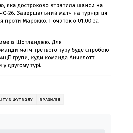
ою, яка достроково втратила шанси на
ЧС-26. Завершальний матч на турнірі ця
я проти Марокко. Початок о 01.00 за
име із Шотландією. Для
манди матч третього туру буде спробою
иції групи, куди команда Анчелотті
 у другому турі.
ВІТУ З ФУТБОЛУ
БРАЗИЛІЯ