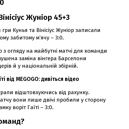
:0
 Вінісіус Жуніор 45+3
гри Кунья та Вінісіус Жуніор записали
му забитому м’ячу – 3:0.
з огляду на майбутні матчі для команди
мушена заміна вінгера Барселони
дерів й у національній збірній.
їті від MEGOGO: дивіться відео
 грали відштовхуючись від рахунку.
матчу вони лише двічі пробили у сторону
ку воріт Гаїті – 3:0.
команд?