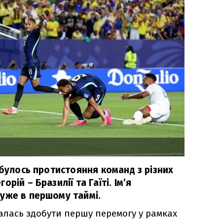
дбулось протистояння команд з різних
рій – Бразилії та Гаїті. Ім’я
уже в першому таймі.
алась здобути першу перемогу у рамках