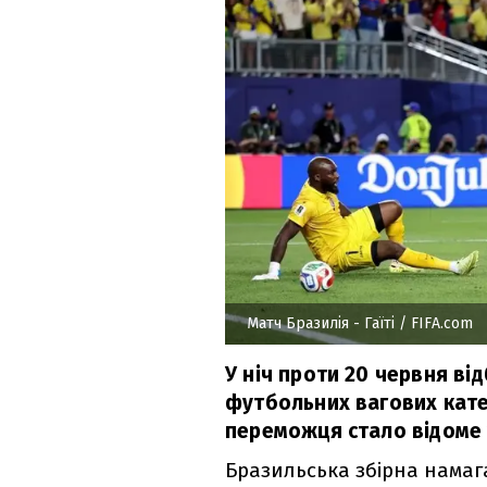
Матч Бразилія - Гаїті
/ FIFA.com
У ніч проти 20 червня ві
футбольних вагових катего
переможця стало відоме 
Бразильська збірна намаг