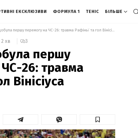
ТИВНІ ЕКСКЛЮЗИВИ
ФОРМУЛА 1
ТЕНІС
БІЛЬШЕ
 Бразилія здобула першу перемогу на ЧС-26: травма Рафіньї та гол Вінісіуса 
3
2 хв
обула першу
 ЧС-26: травма
ол Вінісіуса