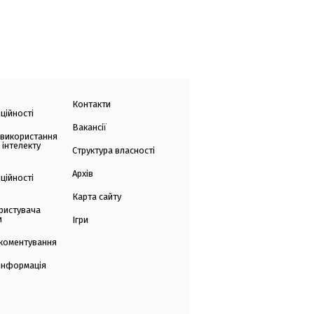
Контакти
ційності
Вакансії
 використання
 інтелекту
Структура власності
Архів
ційності
Карта сайту
ристувача
и
Ігри
коментування
 інформація