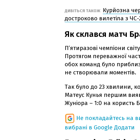
Курйозна че
ДИВІТЬСЯ ТАКОЖ
достроково вилетіла з ЧС-
Як склався матч Бра
П’ятиразові чемпіони світ
Протягом переважної част
обох команд було приблиз
не створювали моментів.
Так було до 23 хвилини, 
Матеус Кунья першим вияви
Жуніора – 1:0 на користь Б
Не покладайтесь на ви
вибрані в Google
Додати