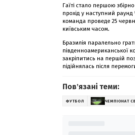
Гаїті стало першою збірн
прохід у наступний раунд 
команда проведе 25 червн
київським часом.
Бразилія паралельно грат
південноамериканської ко
закріпитись на першій поз
підійнялась після перемоги
Повʼязані теми:
ФУТБОЛ
ЧЕМПІОНАТ С