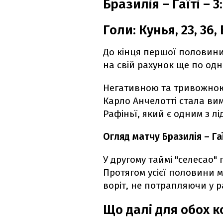
Бразилія – Гаїті – 3
Голи: Кунья, 23, 36,
До кінця першої половини 
на свій рахунок ще по одно
Негативною та тривожною 
Карло Анчелотті стала ви
Рафіньї, який є одним з лі
Огляд матчу Бразилія – Га
У другому таймі "селесао"
Протягом усієї половини 
воріт, не потрапляючи у рам
Що далі для обох 