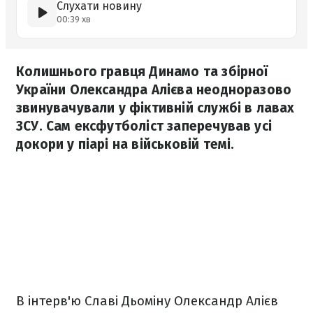
Слухати новину
00:39 хв
Колишнього гравця Динамо та збірної
України Олександра Алієва неодноразово
звинувачували у фіктивній службі в лавах
ЗСУ. Сам ексфутболіст заперечував усі
докори у піарі на військовій темі.
В інтерв'ю Славі Дьоміну Олександр Алієв