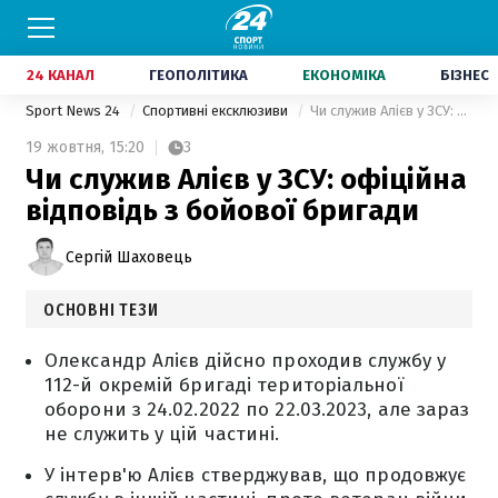
24 КАНАЛ
ГЕОПОЛІТИКА
ЕКОНОМІКА
БІЗНЕС
Sport News 24
Спортивні ексклюзиви
Чи служив Алієв у ЗСУ: офіційна відповідь з бойової бригади
19 жовтня,
15:20
3
Чи служив Алієв у ЗСУ: офіційна
відповідь з бойової бригади
Сергій Шаховець
ОСНОВНІ ТЕЗИ
Олександр Алієв дійсно проходив службу у
112-й окремій бригаді територіальної
оборони з 24.02.2022 по 22.03.2023, але зараз
не служить у цій частині.
У інтерв'ю Алієв стверджував, що продовжує