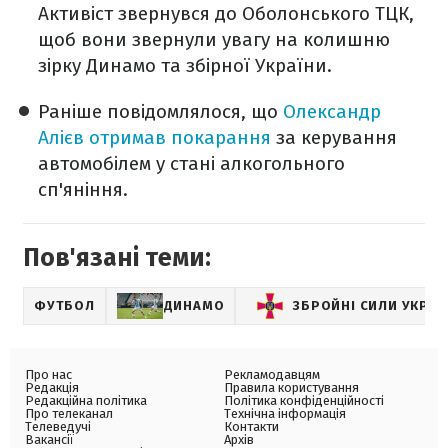
Активіст звернувся до Оболонського ТЦК,
щоб вони звернули увагу на колишню
зірку Динамо та збірної України.
Раніше повідомлялося, що
Олександр
Алієв отримав покарання
за керування
автомобілем у стані алкогольного
сп'яніння.
Пов'язані теми:
ФУТБОЛ
ДИНАМО
ЗБРОЙНІ СИЛИ УКРАЇ
Про нас
Рекламодавцям
Редакція
Правила користування
Редакційна політика
Політика конфіденційності
Про телеканал
Технічна інформація
Телеведучі
Контакти
Вакансії
Архів