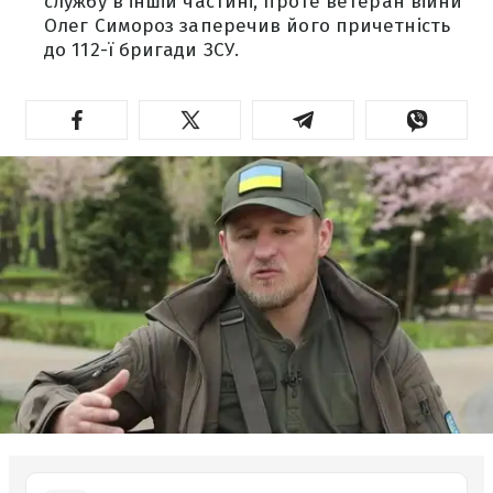
службу в іншій частині, проте ветеран війни
Олег Симороз заперечив його причетність
до 112-ї бригади ЗСУ.