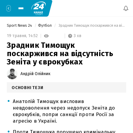
Sport News 24
Футбол
 Зрадник Тимощук поскаржився на відсутність Зеніта у єврокубках 
3 хв
19 травня,
14:52
Зрадник Тимощук
поскаржився на відсутність
Зеніта у єврокубках
Андрій Олійник
ОСНОВНІ ТЕЗИ
Анатолій Тимощук висловив
невдоволення через недопуск Зеніта до
єврокубків, попри санкції проти Росії за
агресію в Україні.
Проти Тимощука порушено кримінальну