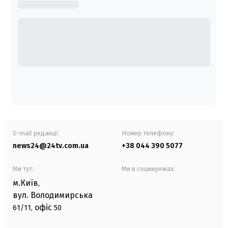
E-mail редакції
Номер телефону:
news24@24tv.com.ua
+38 044 390 5077
Ми тут:
Ми в соцмережах:
м.Київ
,
вул. Володимирська
офіс
61/11,
50