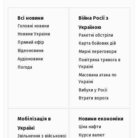
Всі новини
Війна Росії з
Головні новини
Україною
Новини України
Ракетні обстріли
Прямий ефір
Карта бойових дій
Відеоновини
Мирні переговори
Аудіоновини
Повітряна тривога в
Україні
Погода
Масована атака по
Україні
Вибухи у Росії
Втрати ворога
Мобілізація в
Новини економіки
Ціна нафти
Україні
Курси валют
Звільнення з військової