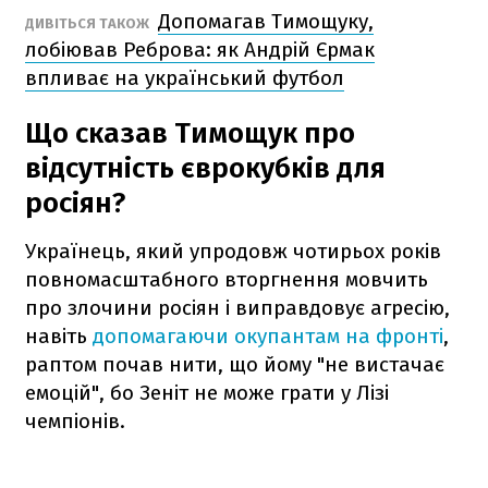
Допомагав Тимощуку,
ДИВІТЬСЯ ТАКОЖ
лобіював Реброва: як Андрій Єрмак
впливає на український футбол
Що сказав Тимощук про
відсутність єврокубків для
росіян?
Українець, який упродовж чотирьох років
повномасштабного вторгнення мовчить
про злочини росіян і виправдовує агресію,
навіть
допомагаючи окупантам на фронті
,
раптом почав нити, що йому "не вистачає
емоцій", бо Зеніт не може грати у Лізі
чемпіонів.