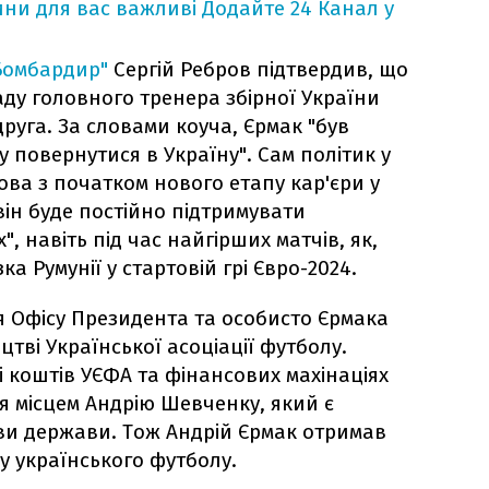
ни для вас важливі
Додайте 24 Канал у
Бомбардир"
Сергій Ребров підтвердив, що
ду головного тренера збірної України
друга. За словами коуча, Єрмак "був
у повернутися в Україну". Сам політик у
рова з початком нового етапу кар'єри у
він буде постійно підтримувати
, навіть під час найгірших матчів, як,
а Румунії у стартовій грі Євро-2024.
я Офісу Президента та особисто Єрмака
ицтві Української асоціації футболу.
 коштів УЄФА та фінансових махінаціях
я місцем Андрію Шевченку, який є
ви держави. Тож Андрій Єрмак отримав
у українського футболу.