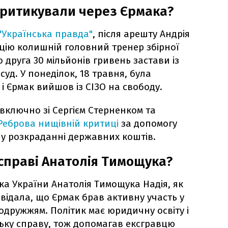
критикували через Єрмака?
"Українська правда"
, після арешту Андрія
пцію колишній головний тренер збірної
о друга 30 мільйонів гривень застави із
 суд. У понеділок, 18 травня, була
і Єрмак вийшов із СІЗО на свободу.
 включно зі Сергієм Стерненком та
Реброва нищівній критиці
за допомогу
 у розкраданні державних коштів.
 справі Анатолія Тимощука?
 України Анатолія Тимощука Надія, як
овідала, що Єрмак брав активну участь у
одружжям. Політик має юридичну освіту і
ьку справу, тож допомагав ексгравцю