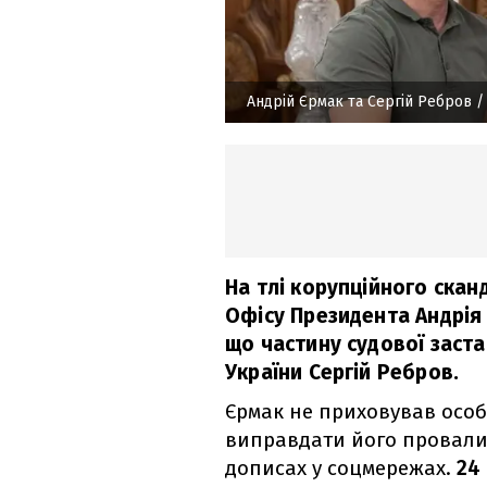
Андрій Єрмак та Сергій Ребров
/
На тлі корупційного ска
Офісу Президента Андрія 
що частину судової заста
України Сергій Ребров.
Єрмак не приховував особ
виправдати його провали 
дописах у соцмережах.
24