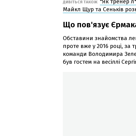
"Як тренер л*
ДИВІТЬСЯ ТАКОЖ
Майкл Щур та Сеньків ро
Що пов'язує Єрмак
Обставини знайомства ле
проте вже у 2016 році, за 
команди Володимира Зелен
був гостем на весіллі Сер