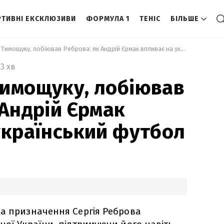
ТИВНІ ЕКСКЛЮЗИВИ
ФОРМУЛА 1
ТЕНІС
БІЛЬШЕ
 Допомагав Тимощуку, лобіював Реброва: як Андрій Єрмак впливає на український футбол 
3 хв
имощуку, лобіював
 Андрій Єрмак
український футбол
на призначення Сергія Реброва