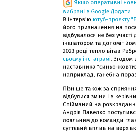
Якщо оперативні нови
вибрані в Google
Додати
В інтерв'ю
ютуб-проєкту "
його призначення на поса
відбувалося не без участі 
ініціатором та допоміг йом
2023 році тепло вітав Реб
своєму інстаграмі
. Згодом 
наставника "синьо-жовтих"
наприклад, ганебна поразк
Пізніше також за сприянн
відбулися зміни і в керівн
Спійманий на розкраданні
Андрія Павелко поступивс
лояльним до команди гла
суттєвий вплив на верхівк