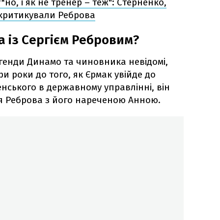
*но, і як не тренер – теж": Стерненко,
зкритикували Реброва
а із Сергієм Ребровим?
генди Динамо та чиновника невідомі,
три роки до того, як Єрмак увійде до
ського в державному управлінні, він
гія Реброва з його нареченою Анною.