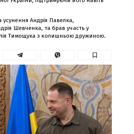
ної України, підтримуючи його навіть
 усунення Андрія Павелка,
дрія Шевченка, та брав участь у
олія Тимощука з колишньою дружиною.