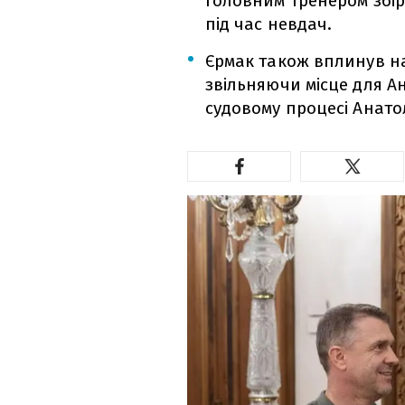
головним тренером збір
під час невдач.
Єрмак також вплинув на
звільняючи місце для Ан
судовому процесі Анат