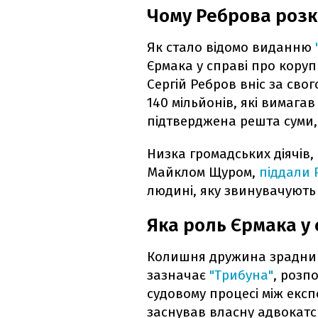
Чому Реброва роз
Як стало відомо виданню
Єрмака у справі про кору
Сергій Ребров вніс за свог
140 мільйонів, які вимагав
підтверджена решта суми, 
Низка громадських діячів,
Майклом Щуром,
піддали 
людині, яку звинувачують
Яка роль Єрмака у
Колишня дружина зрадника
зазначає
"Трибуна"
, розп
судовому процесі між експ
заснував власну адвокатс