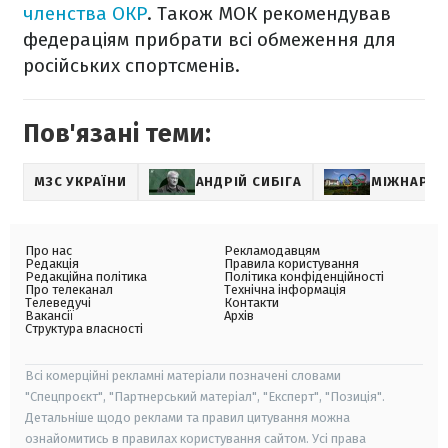
членства ОКР
. Також МОК рекомендував
федераціям прибрати всі обмеження для
російських спортсменів.
Пов'язані теми:
МЗС УКРАЇНИ
АНДРІЙ СИБІГА
МІЖНАРОД
Про нас
Рекламодавцям
Редакція
Правила користування
Редакційна політика
Політика конфіденційності
Про телеканал
Технічна інформація
Телеведучі
Контакти
Вакансії
Архів
Структура власності
Всі комерційні рекламні матеріали позначені словами
"Спецпроєкт", "Партнерський матеріал", "Експерт", "Позиція".
Детальніше щодо реклами та правил цитування можна
ознайомитись в правилах користування сайтом. Усі права