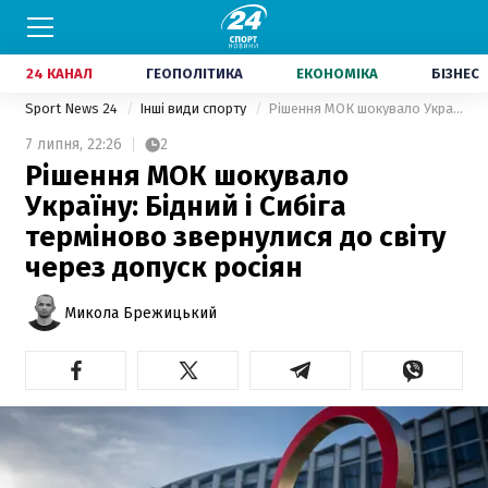
24 КАНАЛ
ГЕОПОЛІТИКА
ЕКОНОМІКА
БІЗНЕС
Sport News 24
Інші види спорту
Рішення МОК шокувало Україну: Бідний і Сибіга терміново звернулися до світу через допуск росіян
7 липня,
22:26
2
Рішення МОК шокувало
Україну: Бідний і Сибіга
терміново звернулися до світу
через допуск росіян
Микола Брежицький