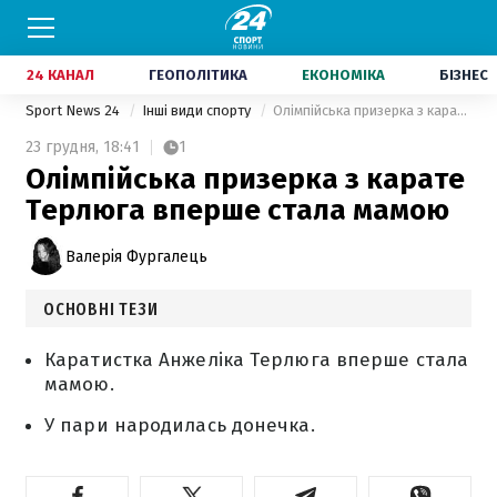
24 КАНАЛ
ГЕОПОЛІТИКА
ЕКОНОМІКА
БІЗНЕС
Sport News 24
Інші види спорту
Олімпійська призерка з карате Терлюга вперше стала мамою
23 грудня,
18:41
1
Олімпійська призерка з карате
Терлюга вперше стала мамою
Валерія Фургалець
ОСНОВНІ ТЕЗИ
Каратистка Анжеліка Терлюга вперше стала
мамою.
У пари народилась донечка.