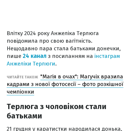
Влітку 2024 року Анжеліка Терлюга
повідомила про свою вагітність.
Нещодавно пара стала батьками донечки,
пише
24 канал
з посиланням на
інстаграм
Анжеліки Терлюги
.
"Магія в очах": Магучіх вразила
ЧИТАЙТЕ ТАКОЖ
кадрами з нової фотосесії – фото розкішної
чемпіонки
Терлюга з чоловіком стали
батьками
21 грудня у каратистки народилася донька,