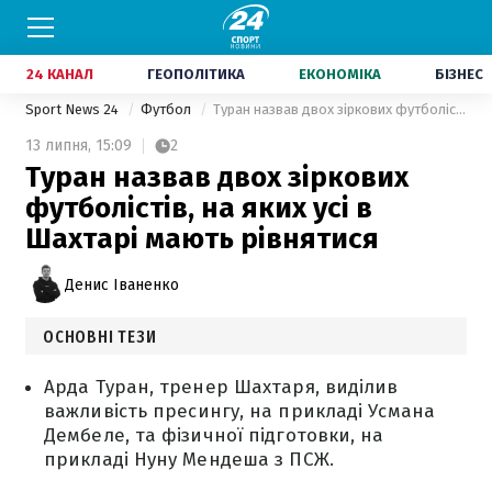
24 КАНАЛ
ГЕОПОЛІТИКА
ЕКОНОМІКА
БІЗНЕС
Sport News 24
Футбол
Туран назвав двох зіркових футболістів, на яких усі в Шахтарі мають рівнятися
13 липня,
15:09
2
Туран назвав двох зіркових
футболістів, на яких усі в
Шахтарі мають рівнятися
Денис Іваненко
ОСНОВНІ ТЕЗИ
Арда Туран, тренер Шахтаря, виділив
важливість пресингу, на прикладі Усмана
Дембеле, та фізичної підготовки, на
прикладі Нуну Мендеша з ПСЖ.