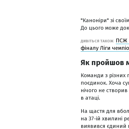
"Каноніри" зі сво
До цього може до
ПСЖ 
ДИВІТЬСЯ ТАКОЖ
фіналу Ліги чемпі
Як пройшов м
Команди з різних 
поєдинок. Хоча су
нічого не створив
в атаці.
На щастя для вбол
на 37-ій хвилині 
виявився єдиний го