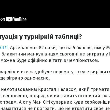
уація у турнірній таблиці?
 АПЛ
, Арсенал має 82 очки, що на 5 більше, ніж у М
 блакитним манкуніанцям сьогодні не виграти у 
 можна буде офіційно вітати з чемпіонством.
ардіоли все ж здобуде перемогу, то усе вирішит
 буде зіграно одночасно.
з немотивованим Кристал Пеласом, який триматим
і, відповідно, навряд чи виставить основний скл
 травм. А от у Ман Сіті суперник куди серйозніши
ь намагатися не програти, що не втратити своє че