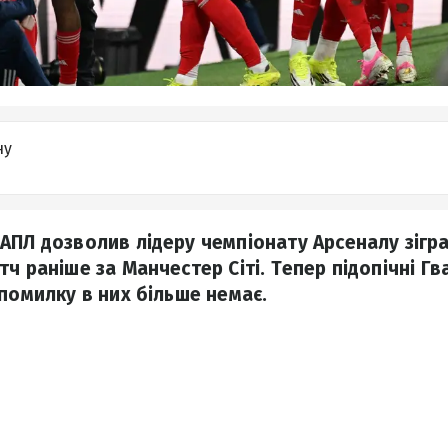
ну
АПЛ дозволив лідеру чемпіонату Арсеналу зігра
ч раніше за Манчестер Сіті. Тепер підопічні Гв
 помилку в них більше немає.