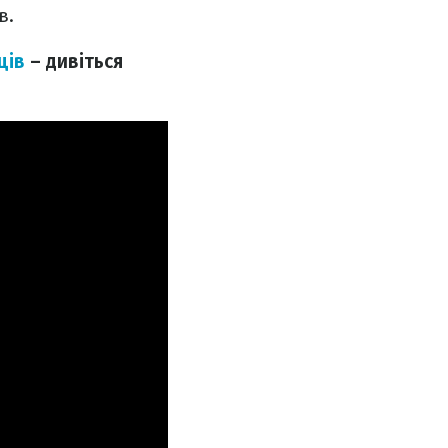
в.
ців
– дивіться