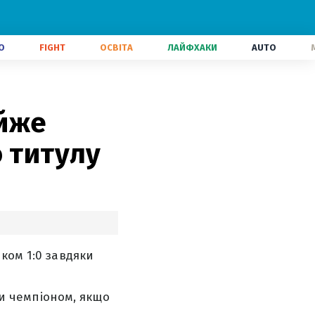
О
FIGHT
ОСВІТА
ЛАЙФХАКИ
AUTO
айже
о титулу
ком 1:0 завдяки
ти чемпіоном, якщо