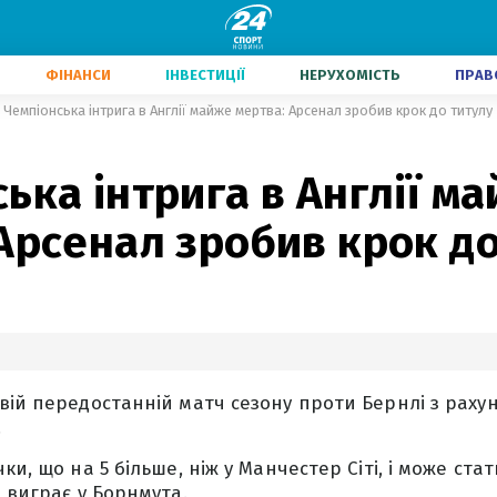
ФІНАНСИ
ІНВЕСТИЦІЇ
НЕРУХОМІСТЬ
ПРАВ
Чемпіонська інтрига в Англії майже мертва: Арсенал зробив крок до титулу
ька інтрига в Англії м
Арсенал зробив крок д
вій передостанній матч сезону проти Бернлі з рахун
.
ки, що на 5 більше, ніж у Манчестер Сіті, і може ста
 виграє у Борнмута.