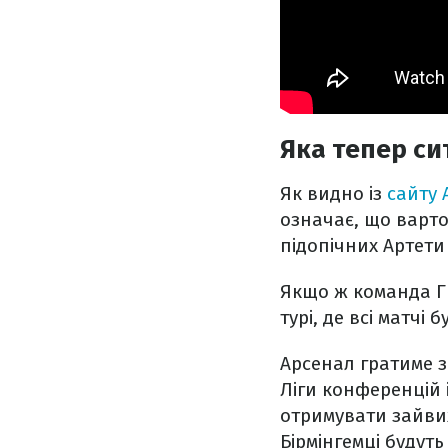
Яка тепер сит
Як видно із
сайту
означає, що варто
підопічних Артети
Якщо ж команда Гв
турі, де всі матчі
Арсенал гратиме 
Ліги конференцій 
отримувати зайвих
Бірмінгемці будут