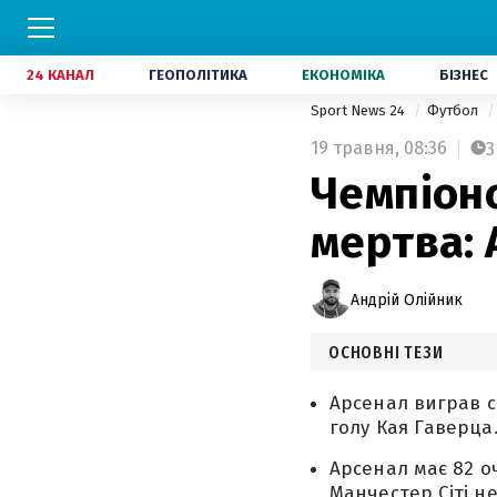
24 КАНАЛ
ГЕОПОЛІТИКА
ЕКОНОМІКА
БІЗНЕС
Sport News 24
Футбол
19 травня,
08:36
3
Чемпіонс
мертва: 
Андрій Олійник
ОСНОВНІ ТЕЗИ
Арсенал виграв с
голу Кая Гаверца
Арсенал має 82 оч
Манчестер Сіті не