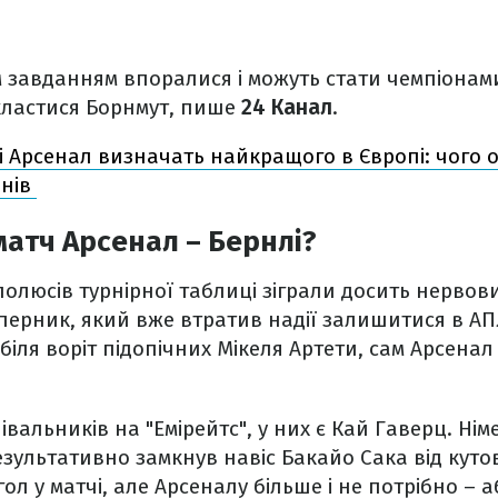
їм завданням впоралися і можуть стати чемпіонами
кластися Борнмут, пише
24 Канал
.
і Арсенал визначать найкращого в Європі: чого о
онів
атч Арсенал – Бернлі?
полюсів турнірної таблиці зіграли досить нервов
перник, який вже втратив надії залишитися в А
 біля воріт підопічних Мікеля Артети, сам Арсена
івальників на "Емірейтс", у них є Кай Гаверц. Н
результативно замкнув навіс Бакайо Сака від кут
л у матчі, але Арсеналу більше і не потрібно – а