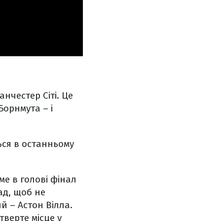
анчестер Сіті. Це
Борнмута – і
ься в останньому
е в голові фінал
ад, щоб не
й – Астон Вілла.
тверте місце у