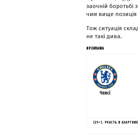
заочній боротьбі з
чим вище позиція 
Тож ситуація склад
не такі дива.
#РЕКЛАМА
Челсі
(21+). УЧАСТЬ В АЗАРТН