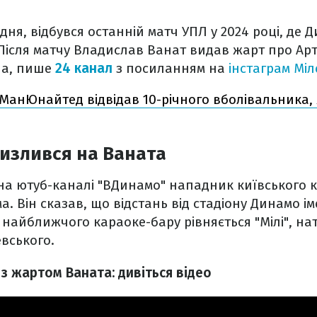
удня, відбувся останній матч УПЛ у 2024 році, де
Після матчу Владислав Ванат видав жарт про Арт
іна, пише
24 канал
з посиланням на
інстаграм Мі
 МанЮнайтед відвідав 10-річного вболівальника,
излився на Ваната
на ютуб-каналі "ВДинамо" нападник київського к
. Він сказав, що відстань від стадіону Динамо ім
найближчого караоке-бару рівняється "Мілі‎", н
евського.
з жартом Ваната: дивіться відео