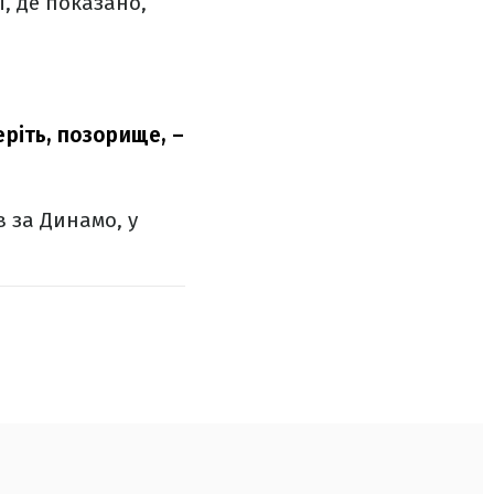
, де показано,
еріть, позорище,
–
в за Динамо, у