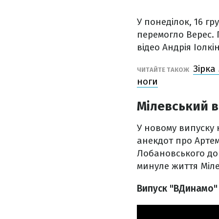
У понеділок, 16 гр
перемогло Верес. 
відео Андрія Іолк
Зірка
ЧИТАЙТЕ ТАКОЖ
ноги
Мілевський в
У новому випуску 
анекдот про Артема
Лобановського до 
минуле життя Міл
Випуск "ВДинамо" 