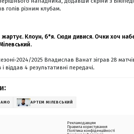
ерішнього нападника, додавши скріни з Вікіпедії
в голів різним клубам.
жартує. Клоун, б*я. Сюди дивися. Очки хоч наб
Мілевський.
сезоні-2024/2025 Владислав Ванат зіграв 28 матчі
в і віддав 4 результативні передачі.
и:
НАМО
АРТЕМ МІЛЕВСЬКИЙ
Рекламодавцям
Правила користування
Політика конфіденційності