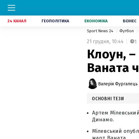
24 КАНАЛ
ГЕОПОЛІТИКА
ЕКОНОМІКА
БІЗНЕС
Sport News 24
Футбол
21 грудня,
10:44
1
Клоун, –
Ваната 
Валерія Фургалець
ОСНОВНІ ТЕЗИ
Артем Мілевський
Динамо.
Мілевський опублі
жарт Ваната.