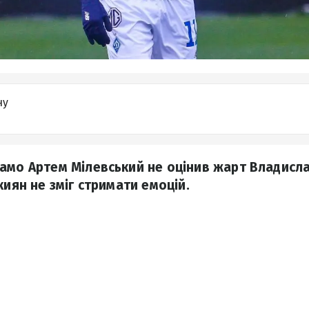
ну
амо Артем Мілевський не оцінив жарт Владисл
киян не зміг стримати емоцій.