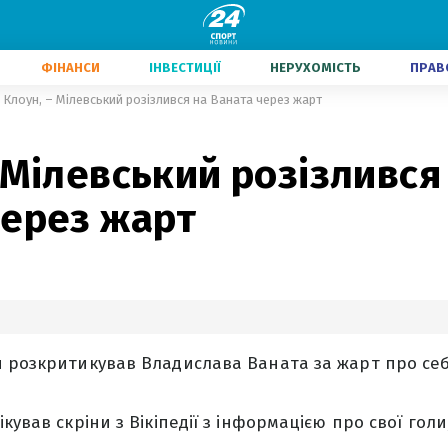
ФІНАНСИ
ІНВЕСТИЦІЇ
НЕРУХОМІСТЬ
ПРАВ
Клоун, – Мілевський розізлився на Ваната через жарт
 Мілевський розізлився
через жарт
 розкритикував Владислава Ваната за жарт про себ
кував скріни з Вікіпедії з інформацією про свої голи,