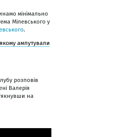
 Динамо мінімально
ема Мілевського у
левського
.
 якому ампутували
лубу розповів
ені Валерія
атякнувши на