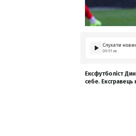
Слухати нови
00:51 хв
Ексфутболіст Дин
себе. Ексгравець 