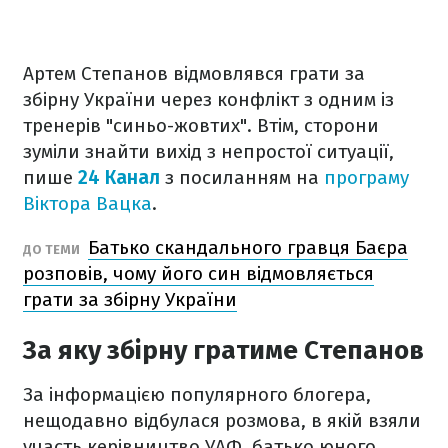
Артем Степанов відмовлявся грати за
збірну України через конфлікт з одним із
тренерів "синьо-жовтих". Втім, сторони
зуміли знайти вихід з непростої ситуації,
пише
24 Канал
з посиланням на
програму
Віктора Вацка
.
Батько скандального гравця Баєра
ДО ТЕМИ
розповів, чому його син відмовляється
грати за збірну України
За яку збірну гратиме Степанов
За інформацією популярного блогера,
нещодавно відбулася розмова, в якій взяли
участь керівництво УАФ, батько юного