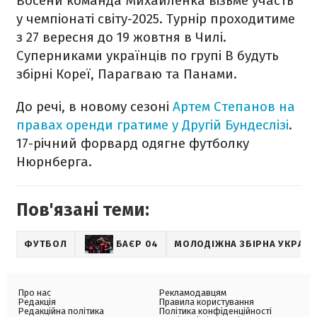
Восени команда Михайленка візьме участь
у чемпіонаті світу-2025. Турнір проходитиме
з 27 вересня до 19 жовтня в Чилі.
Суперниками українців по групі В будуть
збірні Кореї, Парагваю та Панами.
До речі, в новому сезоні
Артем Степанов на
правах оренди гратиме у Другій Бундеслізі
.
17-річний форвард одягне футболку
Нюрнберга.
Пов'язані теми:
ФУТБОЛ
БАЄР 04
МОЛОДІЖНА ЗБІРНА УКРАЇН
Про нас
Рекламодавцям
Редакція
Правила користування
Редакційна політика
Політика конфіденційності