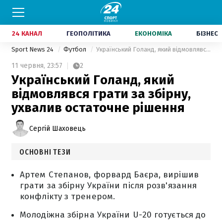
24 КАНАЛ
ГЕОПОЛІТИКА
ЕКОНОМІКА
БІЗНЕС
Sport News 24
Футбол
Український Голанд, який відмовлявся грати за збірну, ухвалив остаточне рішення
11 червня,
23:57
2
Український Голанд, який
відмовлявся грати за збірну,
ухвалив остаточне рішення
Сергій Шаховець
ОСНОВНІ ТЕЗИ
Артем Степанов, форвард Баєра, вирішив
грати за збірну України після розв'язання
конфлікту з тренером.
Молодіжна збірна України U-20 готується до