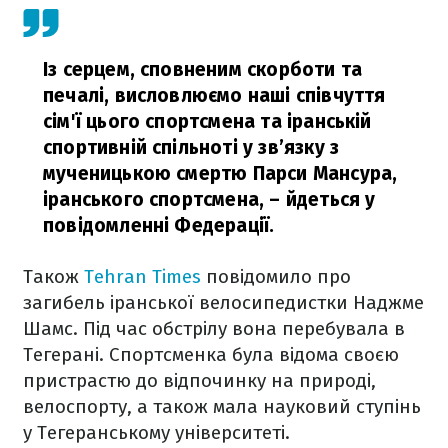
Із серцем, сповненим скорботи та
печалі, висловлюємо наші співчуття
сім'ї цього спортсмена та іранській
спортивній спільноті у зв’язку з
мученицькою смертю Парси Мансура,
іранського спортсмена,
– йдеться у
повідомленні Федерації.
Також
Tehran Times
повідомило про
загибель іранської велосипедистки Наджме
Шамс. Під час обстрілу вона перебувала в
Тегерані. Спортсменка була відома своєю
пристрастю до відпочинку на природі,
велоспорту, а також мала науковий ступінь
у Тегеранському університеті.