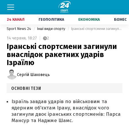
24 КАНАЛ
ГЕОПОЛІТИКА
ЕКОНОМІКА
БІЗНЕС
Sport News 24
Інші види спорту
Іранські спортсмени загинули внаслідок ракетних ударів Ізраїлю
14 червня,
18:27
2
Іранські спортсмени загинули
внаслідок ракетних ударів
Ізраїлю
Сергій Шаховець
ОСНОВНІ ТЕЗИ
Ізраїль завдав ударів по військовим та
ядерним об'єктам Ірану, внаслідок чого
загинули двоє іранських спортсменів: Парса
Мансур та Наджме Шамс.