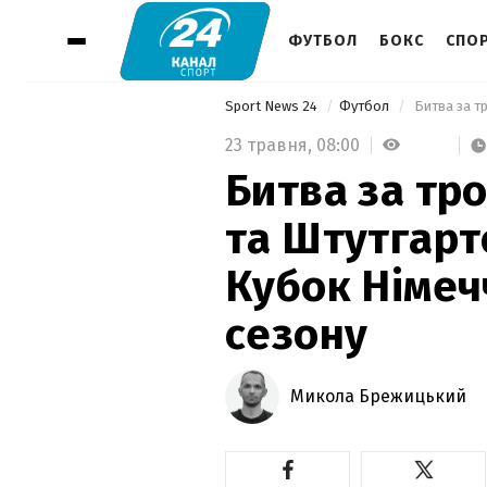
ФУТБОЛ
БОКС
СПОР
Sport News 24
Футбол
23 травня,
08:00
Битва за тр
та Штутгарт
Кубок Німеч
сезону
Микола Брежицький