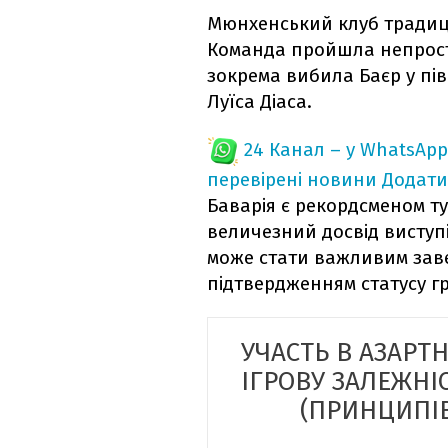
Мюнхенський клуб традиц
Команда пройшла непрост
зокрема вибила Баєр у пів
Луїса Діаса.
24 Канал – у WhatsApp
перевірені новини
Додати
Баварія є рекордсменом тур
величезний досвід виступ
може стати важливим зав
підтвердженням статусу г
УЧАСТЬ В АЗАРТ
ІГРОВУ ЗАЛЕЖНІ
(ПРИНЦИПІВ