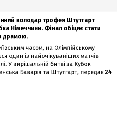
инний володар трофея Штутгарт
ка Німеччини. Фінал обіцяє стати
 драмою.
київським часом, на Олімпійському
ться один із найочікуваніших матчів
лі. У вирішальній битві за Кубок
енська Баварія та Штутгарт, передає
24