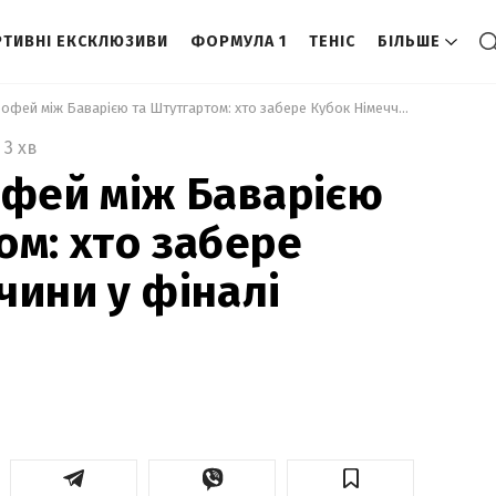
ТИВНІ ЕКСКЛЮЗИВИ
ФОРМУЛА 1
ТЕНІС
БІЛЬШЕ
 Битва за трофей між Баварією та Штутгартом: хто забере Кубок Німеччини у фіналі сезону 
3 хв
офей між Баварією
ом: хто забере
чини у фіналі