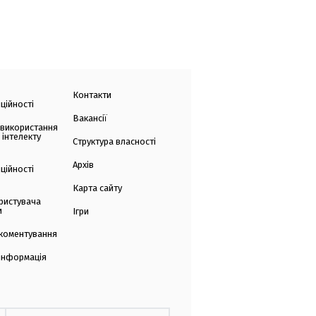
Контакти
ційності
Вакансії
 використання
 інтелекту
Структура власності
Архів
ційності
Карта сайту
ристувача
и
Ігри
коментування
 інформація