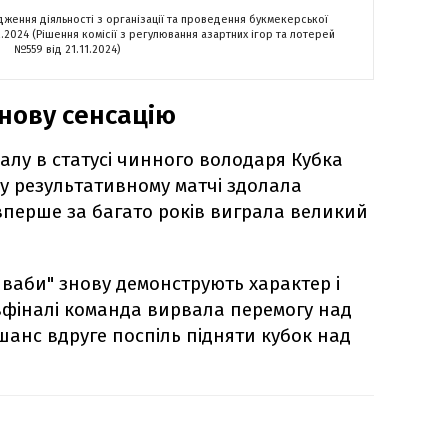
адження діяльності з організації та проведення букмекерської
2.2024 (Рішення комісії з регулювання азартних ігор та лотерей
№559 від 21.11.2024)
 нову сенсацію
алу в статусі чинного володаря Кубка
 у результативному матчі здолала
 вперше за багато років виграла великий
шваби" знову демонструють характер і
вфіналі команда вирвала перемогу над
анс вдруге поспіль підняти кубок над