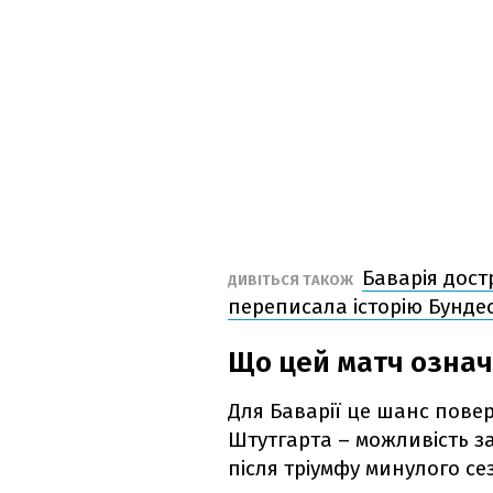
Баварія дост
ДИВІТЬСЯ ТАКОЖ
переписала історію Бундес
Що цей матч означ
Для Баварії це шанс повер
Штутгарта – можливість з
після тріумфу минулого се