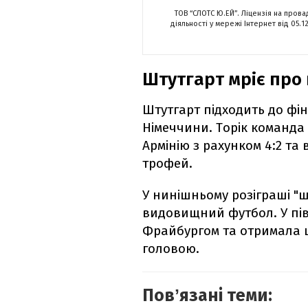
ТОВ “СЛОТС Ю.ЕЙ”. Ліцензія на пров
діяльності у мережі Інтернет від 05.1
Штутгарт мріє про
Штутгарт підходить до фін
Німеччини. Торік команда
Армінію з рахунком 4:2 та
трофей.
У нинішньому розіграші "
видовищний футбол. У пі
Фрайбургом та отримала ш
головою.
Повʼязані теми: