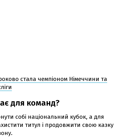
роково стала чемпіоном Німеччини та
ліги
ає для команд?
нути собі національний кубок, а для
ахистити титул і продовжити свою казку
зону.