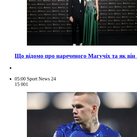
Що відомо про нареченого Магучіх та як він
05:00
Sport News 24
15 001