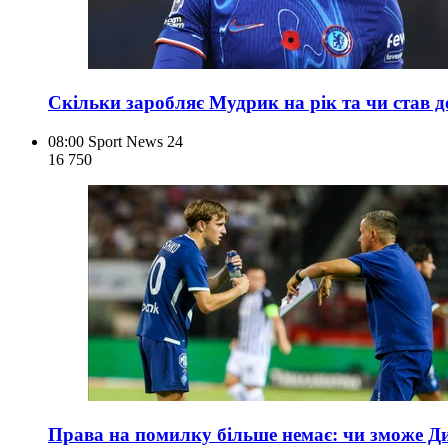
Скільки заробляє Мудрик на рік та чи став
08:00
Sport News 24
16 750
Права на помилку більше немає: чи зможе Д