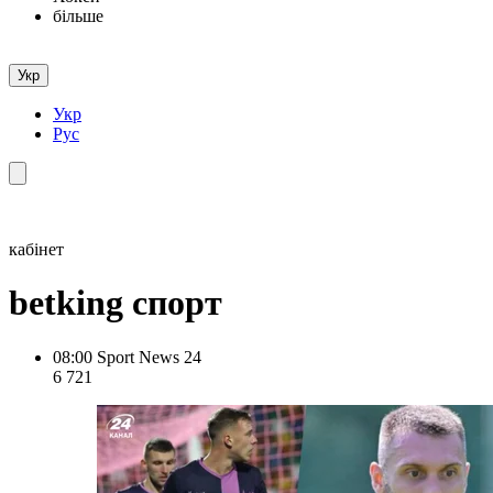
більше
Укр
Укр
Рус
кабінет
betking спорт
08:00
Sport News 24
6 721