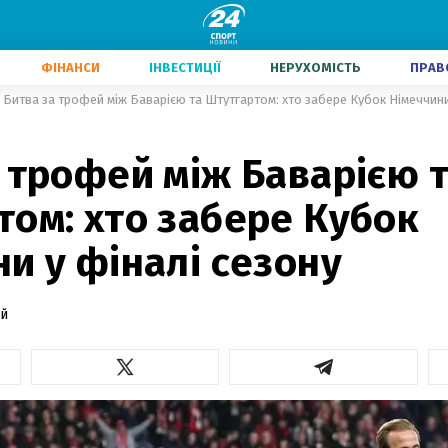
ФІНАНСИ
ІНВЕСТИЦІЇ
НЕРУХОМІСТЬ
ПРАВ
Битва за трофей між Баварією та Штутгартом: хто забере Кубок Німеччини
 трофей між Баварією 
ом: хто забере Кубок
и у фіналі сезону
й