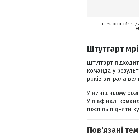
ТОВ “СЛОТС Ю.ЕЙ”. Ліце
0
Штутгарт мрі
Штутгарт підходит
команда у результ
років виграла ве
У нинішньому роз
У півфіналі кома
поспіль підняти к
Пов'язані тем