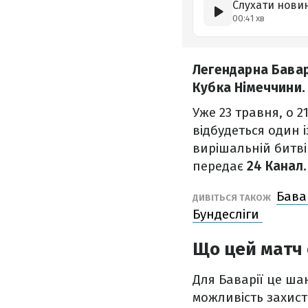
Слухати нови
00:41 хв
Легендарна Бава
Кубка Німеччини
Уже 23 травня, о 2
відбудеться один і
вирішальній битві
передає
24 Канал
.
Бава
ДИВІТЬСЯ ТАКОЖ
Бундесліги
Що цей матч 
Для Баварії це ша
можливість захист