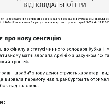
ВІДПОВІДАЛЬНОЇ ГРИ
нзія на провадження діяльності з організації та проведення букмекерської діяльност
5.12.2024 (Рішення комісії з регулювання азартних ігор та лотерей №559 від 21.11.20
є про нову сенсацію
ь до фіналу в статусі чинного володаря Кубка Ні
ативному матчі здолала Армінію з рахунком 4:2 т
ликий трофей.
іграші "шваби" знову демонструють характер і в
нда вирвала перемогу над Фрайбургом та отримал
убок над головою.
и: