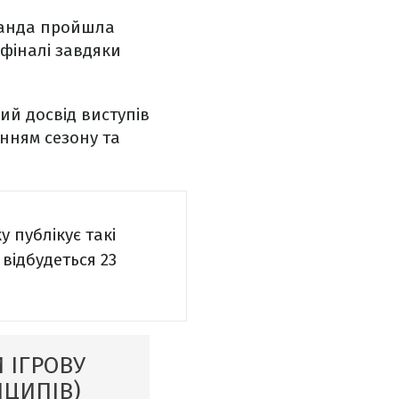
манда пройшла
фіналі завдяки
ий досвід виступів
нням сезону та
у публікує такі
 відбудеться 23
 ІГРОВУ
НЦИПІВ)