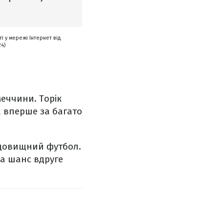
і у мережі Інтернет від
24)
меччини. Торік
а вперше за багато
идовищний футбол.
а шанс вдруге