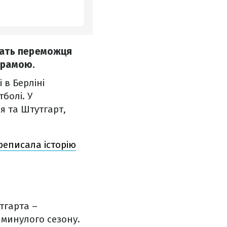
чать переможця
драмою.
 в Берліні
болі. У
я та Штутгарт,
реписала історію
тгарта –
 минулого сезону.