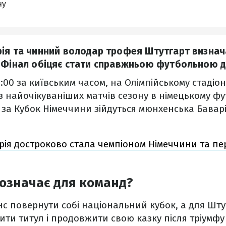
ну
рія та чинний володар трофея Штутгарт визна
. Фінал обіцяє стати справжньою футбольною 
1:00 за київським часом, на Олімпійському стадіоні
з найочікуваніших матчів сезону в німецькому фут
 за Кубок Німеччини зійдуться мюнхенська Баварі
рія достроково стала чемпіоном Німеччини та пе
означає для команд?
нс повернути собі національний кубок, а для Шту
ити титул і продовжити свою казку після тріумфу