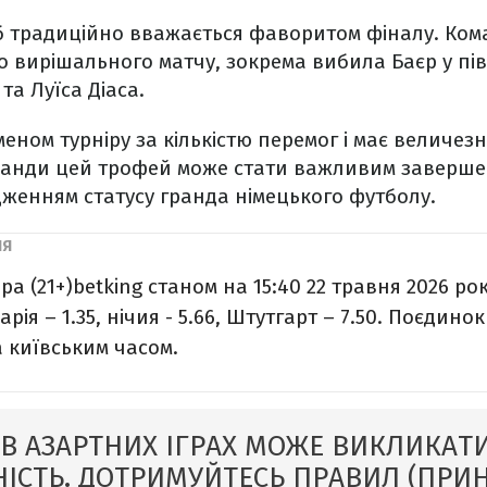
 традиційно вважається фаворитом фіналу. Ко
 вирішального матчу, зокрема вибила Баєр у пів
та Луїса Діаса.
еном турніру за кількістю перемог і має величезн
оманди цей трофей може стати важливим заверше
женням статусу гранда німецького футболу.
ра (21+)
betking станом на 15:40 22 травня 2026 рок
рія – 1.35, нічия - 5.66, Штутгарт – 7.50. Поєдинок
а київським часом.
 В АЗАРТНИХ ІГРАХ МОЖЕ ВИКЛИКАТИ
ІСТЬ. ДОТРИМУЙТЕСЬ ПРАВИЛ (ПРИ