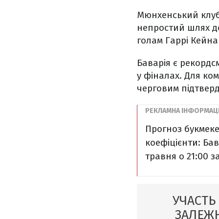
Мюнхенський клуб
непростий шлях до
голам Гаррі Кейна 
Баварія є рекордсм
у фіналах. Для к
черговим підтверд
Прогноз букмеке
коефіцієнти: Бава
травня o 21:00 з
УЧАСТЬ
ЗАЛЕЖН