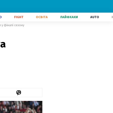
О
FIGHT
ОСВІТА
ЛАЙФХАКИ
AUTO
 у фіналі сезону
та