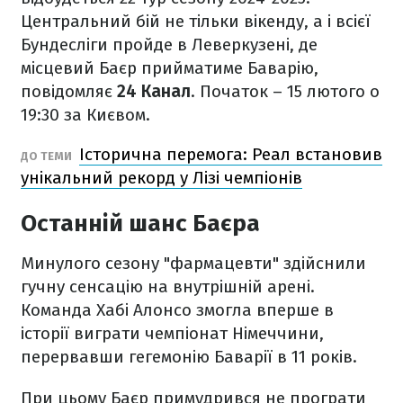
Центральний бій не тільки вікенду, а і всієї
Бундесліги пройде в Леверкузені, де
місцевий Баєр прийматиме Баварію,
повідомляє
24 Канал
. Початок – 15 лютого о
19:30 за Києвом.
Історична перемога: Реал встановив
ДО ТЕМИ
унікальний рекорд у Лізі чемпіонів
Останній шанс Баєра
Минулого сезону "фармацевти" здійснили
гучну сенсацію на внутрішній арені.
Команда Хабі Алонсо змогла вперше в
історії виграти чемпіонат Німеччини,
перервавши гегемонію Баварії в 11 років.
При цьому Баєр примудрився не програти