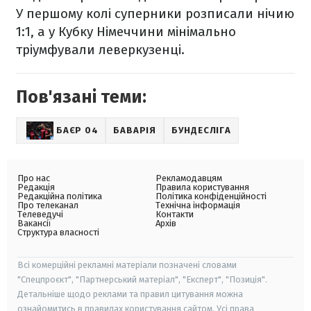
У першому колі суперники розписали нічию
1:1, а у Кубку Німеччини мінімально
тріумфували леверкузенці.
Пов'язані теми:
БАЄР 04
БАВАРІЯ
БУНДЕСЛІГА
Про нас
Рекламодавцям
Редакція
Правила користування
Редакційна політика
Політика конфіденційності
Про телеканал
Технічна інформація
Телеведучі
Контакти
Вакансії
Архів
Структура власності
Всі комерційні рекламні матеріали позначені словами
"Спецпроєкт", "Партнерський матеріал", "Експерт", "Позиція".
Детальніше щодо реклами та правил цитування можна
ознайомитись в правилах користування сайтом. Усі права