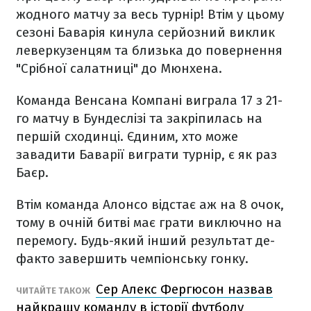
жодного матчу за весь турнір! Втім у цьому
сезоні Баварія кинула серйозний виклик
леверкузенцям та близька до повернення
"Срібної салатниці" до Мюнхена.
Команда Венсана Компані виграла 17 з 21-
го матчу в Бундеслізі та закріпилась на
першій сходинці. Єдиним, хто може
завадити Баварії виграти турнір, є як раз
Баєр.
Втім команда Алонсо відстає аж на 8 очок,
тому в очній битві має грати виключно на
перемогу. Будь-який інший результат де-
факто завершить чемпіонську гонку.
Сер Алекс Фергюсон назвав
ЧИТАЙТЕ ТАКОЖ
найкращу команду в історії футболу