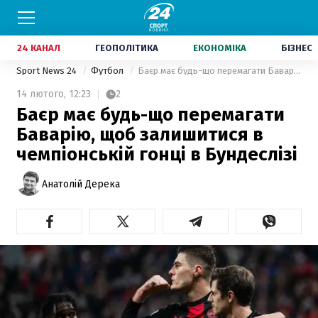
24 КАНАЛ
ГЕОПОЛІТИКА
ЕКОНОМІКА
БІЗНЕС
Sport News 24
Футбол
Баєр має будь-що перемагати Баварію, щоб залишитися в чемпіонській гонці в Бундеслізі
14 лютого,
12:23
2
Баєр має будь-що перемагати
Баварію, щоб залишитися в
чемпіонській гонці в Бундеслізі
Анатолій Дерека