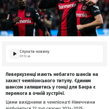
Слухати новину
01:13 хв
Леверкузенці мають небагато шансів на
захист чемпіонського титулу. Єдиним
шансом залишитись у гонці для Баєра є
перемога в очній зустрічі.
Цими вихідними в чемпіонаті Німеччини
відбудеться 22 тур сезону 2024-2025.