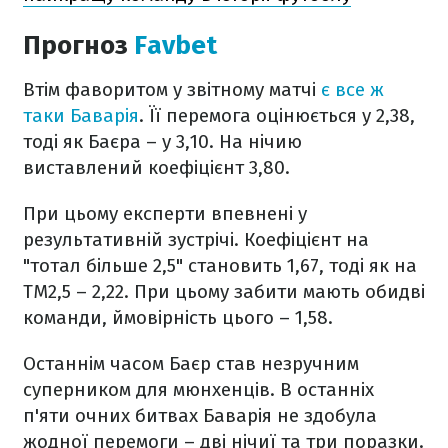
Прогноз
Favbet
Втім фаворитом у звітному матчі
є все ж
таки Баварія
. Її перемога оцінюється у 2,38,
тоді як Баєра – у 3,10. На нічию
виставлений коефіцієнт 3,80.
При цьому експерти впевнені у
результативній зустрічі. Коефіцієнт на
"тотал більше 2,5" становить 1,67, тоді як на
ТМ2,5 – 2,22. При цьому забити мають обидві
команди, ймовірність цього – 1,58.
Останнім часом Баєр став незручним
суперником для мюнхенців. В останніх
п'яти очних битвах Баварія не здобула
жодної перемоги – дві нічиї та три поразки.