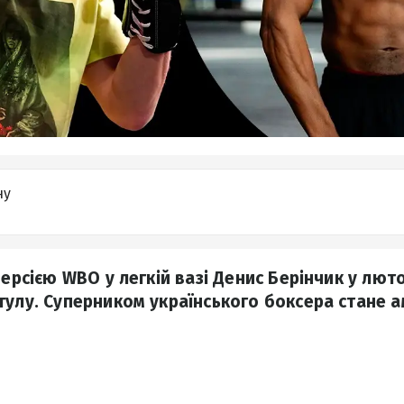
ну
версією WBO у легкій вазі Денис Берінчик у лю
тулу. Суперником українського боксера стане 