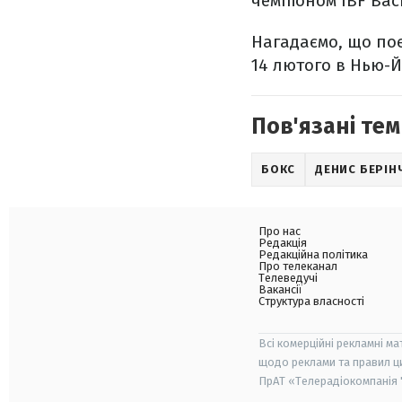
чемпіоном IBF Ва
Нагадаємо, що по
14 лютого в Нью-Й
Пов'язані тем
БОКС
ДЕНИС БЕРІН
Про нас
Редакція
Редакційна політика
Про телеканал
Телеведучі
Вакансії
Структура власності
Всі комерційні рекламні ма
щодо реклами та правил ц
ПрАТ «Телерадіокомпанія "