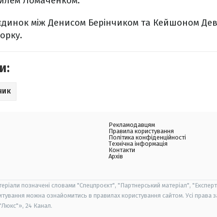
силем Ломаченком.
єдинок між Денисом Берінчиком та Кейшоном Деві
орку.
и:
ЧИК
Рекламодавцям
Правила користування
Політика конфіденційності
Технічна інформація
Контакти
Архів
теріали позначені словами "Спецпроєкт", "Партнерський матеріал", "Експерт
итування можна ознайомитись в правилах користування сайтом. Усі права 
Люкс"», 24 Канал.