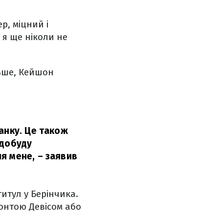
р, міцний і
 я ще ніколи не
льше, Кейшон
анку. Це також
здобуду
я мене,
– заявив
итул у Берінчика.
онтою Девісом або