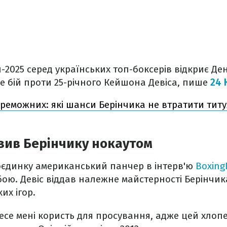
-2025 серед українських топ-боксерів відкриє Ден
е бій проти 25-річного Кейшона Девіса, пише
24 
реможних: які шанси Берінчика не втратити титу
зив Берінчику нокаутом
поєдинку американський панчер в інтерв'ю
Boxing
бою. Девіс віддав належне майстерності Берінчик
их ігор.
есе мені користь для просування, адже цей хлопец