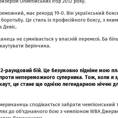
изером Олімпійських ігор 2012 року.
еможний, має рекорд 19-0. Він український боксе
оротьбу. Це стиль із професійного боксу, з яким
в Девіс.
анець не сумнівається у власній перемозі. Ба бі
аутувати Берінчика.
12-раундовий бій. Це безумовно підніме мою пл
 проти непереможного суперника. Тож, коли я 
аут, це стане ще однією легендарною ніччю дл
ериканець сподівається забрати чемпіонський т
шлях до об'єднавчого бою з чемпіоном WBA Джерв