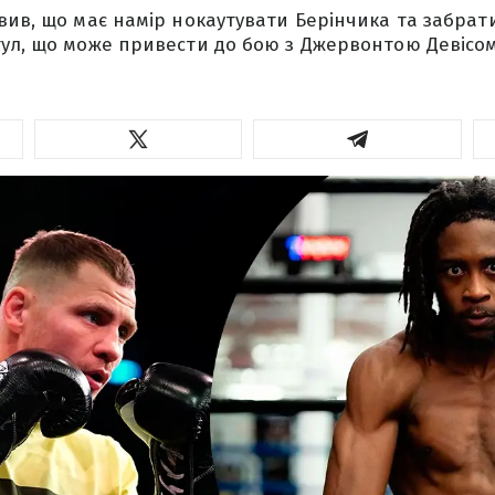
вив, що має намір нокаутувати Берінчика та забрат
ул, що може привести до бою з Джервонтою Девісо