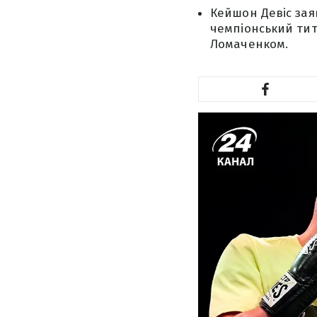
Кейшон Девіс зая
чемпіонський тит
Ломаченком.