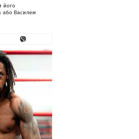
и його
м або Василем