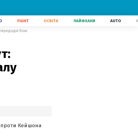
О
FIGHT
ОСВІТА
ЛАЙФХАКИ
AUTO
апередодні бою
т:
алу
і проти Кейшона