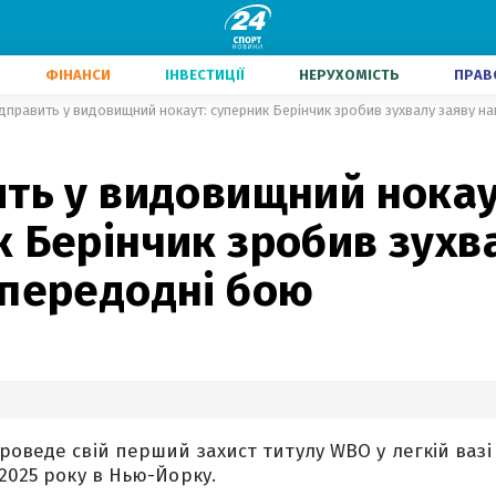
ФІНАНСИ
ІНВЕСТИЦІЇ
НЕРУХОМІСТЬ
ПРАВ
дправить у видовищний нокаут: суперник Берінчик зробив зухвалу заяву н
ть у видовищний нокау
 Берінчик зробив зухв
апередодні бою
роведе свій перший захист титулу WBO у легкій ваз
2025 року в Нью-Йорку.