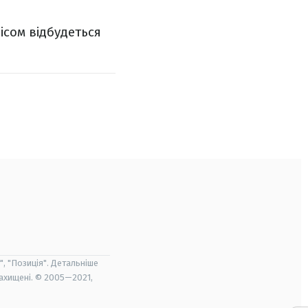
сом відбудеться
", "Позиція". Детальніше
захищені. © 2005—2021,