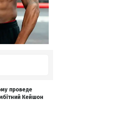
тому проведе
амбітний Кейшон