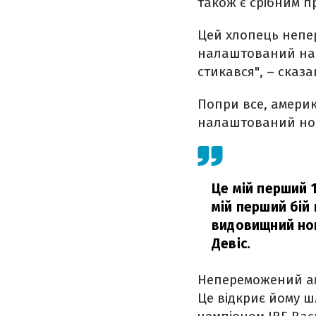
також є срібним пр
Цей хлопець непер
налаштований на б
стикався", – сказа
Попри все, америк
налаштований нок
Це мій перший 
мій перший бій
видовищний нок
Девіс.
Непереможений ам
Це відкриє йому 