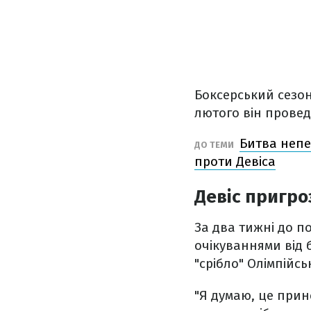
Боксерський сезон
лютого він провед
Битва непе
ДО ТЕМИ
проти Девіса
Девіс пригро
За два тижні до 
очікуваннями від 
"срібло" Олімпійськ
"Я думаю, це прин