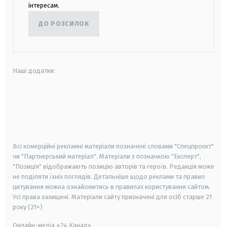
інтересам.
ДО РОЗСИЛОК
Наші додатки:
android
apple
smart tv
samsung smart tv
Всі комерційні рекламні матеріали позначені словами "Спецпроєкт"
чи "Партнерський матеріал". Матеріали з позначкою "Експерт",
"Позиція" відображають позицію авторів та героїв. Редакція може
не поділяти їхніх поглядів. Детальніше щодо реклами та правил
цитування можна ознайомитись в правилах користування сайтом.
Усі права захищені.
Матеріали сайту призначені для осіб старше
21
року (21+)
Онлайн-медіа «24 Канал»