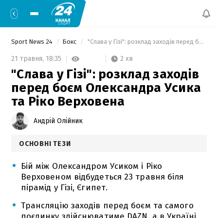
Sport News 24
Бокс
 "Слава у Гізі": розклад заходів перед боєм Олександра Усика та Ріко Верховена 
2 хв
21 травня,
18:35
"Слава у Гізі": розклад заходів
перед боєм Олександра Усика
та Ріко Верховена
Андрій Олійник
ОСНОВНІ ТЕЗИ
Бій між Олександром Усиком і Ріко
Верховеном відбудеться 23 травня біля
пірамід у Гізі, Єгипет.
Трансляцію заходів перед боєм та самого
поєдинку здійснюватиме DAZN, а в Україні