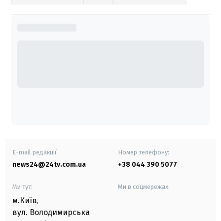
E-mail редакції
Номер телефону:
news24@24tv.com.ua
+38 044 390 5077
Ми тут:
Ми в соцмережах:
м.Київ
,
вул. Володимирська