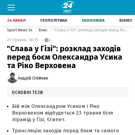
24 КАНАЛ
ГЕОПОЛІТИКА
ЕКОНОМІКА
БІЗНЕС
Sport News 24
Бокс
"Слава у Гізі": розклад заходів перед боєм Олександра Усика та Ріко Верховена
21 травня,
18:35
2
"Слава у Гізі": розклад заходів
перед боєм Олександра Усика
та Ріко Верховена
Андрій Олійник
ОСНОВНІ ТЕЗИ
Бій між Олександром Усиком і Ріко
Верховеном відбудеться 23 травня біля
пірамід у Гізі, Єгипет.
Трансляцію заходів перед боєм та самого