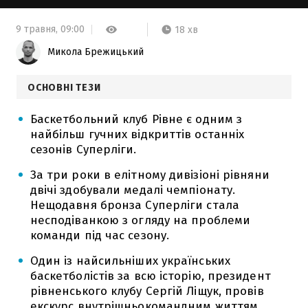
9 травня,
09:00
18 хв
Микола Брежицький
ОСНОВНІ ТЕЗИ
Баскетбольний клуб Рівне є одним з
найбільш гучних відкриттів останніх
сезонів Суперліги.
За три роки в елітному дивізіоні рівняни
двічі здобували медалі чемпіонату.
Нещодавня бронза Суперліги стала
несподіванкою з огляду на проблеми
команди під час сезону.
Один із найсильніших українських
баскетболістів за всю історію, президент
рівненського клубу Сергій Ліщук, провів
екскурс внутрішньокомандним життям