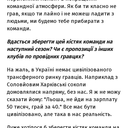
командної атмосфери. Як би ти класно не
грав, якщо ти лайно і не можеш ладити з
людьми, ми будемо тебе прибирати з
команди.
Вдасться зберегти цей кістяк команди на
наступний сезон? Чи є пропозиції з інших
клубів по провідних гравцях?
На жаль, в Україні немає цивілізованого
трансферного ринку гравців. Наприклад з
Соловйовим Харківські соколи
домовлялися напряму, без нас. Я ж не можу
сказати йому: "Льоша, не йди на зарплату
50 тисяч, грай за 40." Все має бути
цивілізовано, але така в нас реальність.
Дуже хотілося б зберегти кістяк команди на