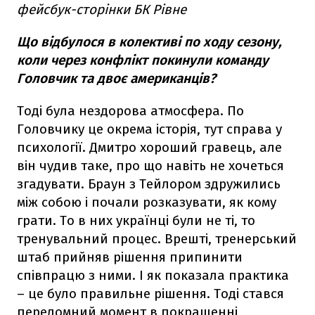
фейсбук-сторінки БК Рівне
Що відбулося в колективі по ходу сезону,
коли через конфлікт покинули команду
Головчик та двоє американців?
Тоді була нездорова атмосфера. По
Головчику це окрема історія, тут справа у
психології. Дмитро хороший гравець, але
він чудив таке, про що навіть не хочеться
згадувати. Браун з Тейлором здружились
між собою і почали розказувати, як кому
грати. То в них українці були не ті, то
тренувальний процес. Врешті, тренерський
штаб прийняв рішення припинити
співпрацю з ними. І як показала практика
– це було правильне рішення. Тоді стався
переломний момент в покращенні