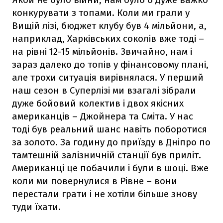
конкурувати з топами. Коли ми грали у
Вищій лізі, бюджет клубу був 4 мільйони, а,
наприклад, Харківських соколів вже тоді –
на рівні 12-15 мільйонів. Звичайно, нам і
зараз далеко до топів у фінансовому плані,
але трохи ситуація вирівнялася. У перший
наш сезон в Суперлізі ми взагалі зібрали
дуже бойовий колектив і двох якісних
американців – Джойнера та Сміта. У нас
тоді був реальний шанс навіть поборотися
за золото. За годину до приїзду в Дніпро по
тамтешній залізничній станції був приліт.
Американці це побачили і були в шоці. Вже
коли ми повернулися в Рівне – вони
перестали грати і не хотіли більше знову
туди їхати.