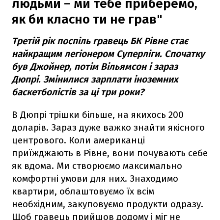
людьми – ми тебе приберемо,
як би класно ти не грав"
Третій рік поспіль гравець БК Рівне стає
найкращим легіонером Суперліги. Спочатку
був Джойнер, потім Вільямсон і зараз
Дюпрі. Змінилися зарплати іноземних
баскетболістів за ці три роки?
В Дюпрі трішки більше, на якихось 200
доларів. Зараз дуже важко знайти якісного
центрового. Коли американці
приїжджають в Рівне, вони почувають себе
як вдома. Ми створюємо максимально
комфортні умови для них. Знаходимо
квартири, облаштовуємо їх всім
необхідним, закуповуємо продукти одразу.
Щоб гравець прийшов додому і міг не