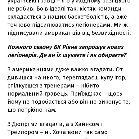
українські гравці – я б у жодному разі цього
не робив. Бо в ідеалі так: кістяк команди
складається з наших баскетболістів, а вже
точково підсилюватись легіонерами. Ми ж
підписували американців від безвихідності.
Кожного сезону БК Рівне запрошує нових
легіонерів. Де ви їх шукаєте і як обираєте?
З американцями дуже важко вгадати. От
дивишся на нього, переглядаєш купу ігор,
спілкуєшся з тренерами – нібито
нормальний гравець. Приїжджає – щось
йому не подобається або він не виконує те,
що потрібно нам.
З Дюпрі ми вгадали, а з Хайнсом і
Трейлором – ні. Хоча вони так само