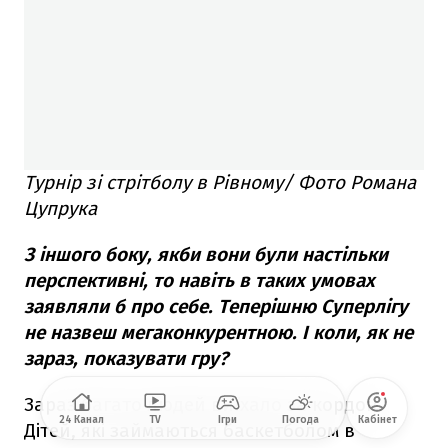
Турнір зі стрітболу в Рівному/ Фото Романа
Цупрука
З іншого боку, якби вони були настільки
перспективні, то навіть в таких умовах
заявляли б про себе. Теперішню Суперлігу
не назвеш мегаконкурентною. І коли, як не
зараз, показувати гру?
Зараз багато людей виїхало за кордон.
24 Канал
TV
Ігри
Погода
Кабінет
Дітей, які займаються баскетболом в