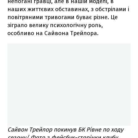
непогані гравці, але в нашій моделі, в
наших життєвих обставинах, з обстрілами і
повітряними тривогами буває різне. Це
зіграло велику психологічну роль,
особливо на Сайвона Трейлора.
Сайвон Трейлор покинув БК Рівне по ходу
сезону/ Фото з фейсбук-сторінки клубу