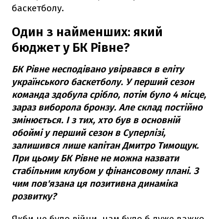
баскетболу.
Один з найменших: який
бюджет у БК Рівне?
БК Рівне несподівано увірвався в еліту
українського баскетболу. У перший сезон
команда здобула срібло, потім було 4 місце,
зараз виборола бронзу. Але склад постійно
змінюється. І з тих, хто був в основній
обоймі у перший сезон в Суперлізі,
залишився лише капітан Дмитро Тимощук.
При цьому БК Рівне не можна назвати
стабільним клубом у фінансовому плані. З
чим пов'язана ця позитивна динаміка
розвитку?
Якби не було війни, нам було б дуже важко