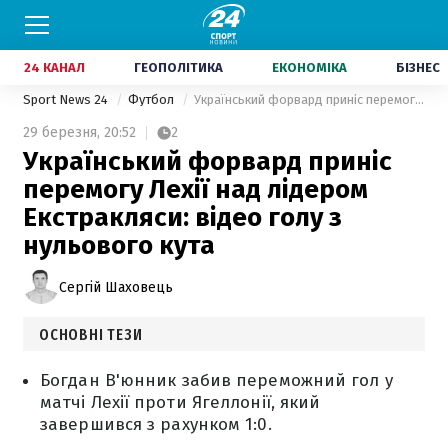
24 КАНАЛ
ГЕОПОЛІТИКА
ЕКОНОМІКА
БІЗНЕС
Sport News 24
Футбол
Український форвард приніс перемогу Лехії над лідером Екстракляси: відео голу з нульового кута
29 березня,
20:52
2
Український форвард приніс
перемогу Лехії над лідером
Екстракляси: відео голу з
нульового кута
Сергій Шаховець
ОСНОВНІ ТЕЗИ
Богдан В'юнник забив переможний гол у
матчі Лехії проти Ягеллонії, який
завершився з рахунком 1:0.