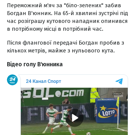
Переможний м'яч за "біло-зелених" забив
Богдан В'юнник. На 65-й хвилині зустрічі під
час розіграшу кутового нападник опинився
в потрібному місці в потрібний час.
Після флангової передачі Богдан пробив з
кількох метрів, майже з нульового кута.
Відео голу В'юнника