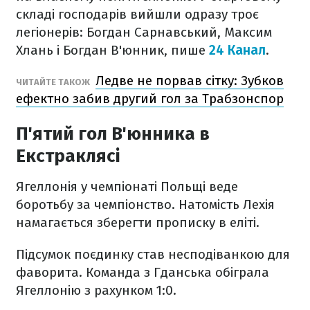
складі господарів вийшли одразу троє
легіонерів: Богдан Сарнавський, Максим
Хлань і Богдан В'юнник, пише
24 Канал
.
Ледве не порвав сітку: Зубков
ЧИТАЙТЕ ТАКОЖ
ефектно забив другий гол за Трабзонспор
П'ятий гол В'юнника в
Екстраклясі
Ягеллонія у чемпіонаті Польщі веде
боротьбу за чемпіонство. Натомість Лехія
намагається зберегти прописку в еліті.
Підсумок поєдинку став несподіванкою для
фаворита. Команда з Гданська обіграла
Ягеллонію з рахунком 1:0.