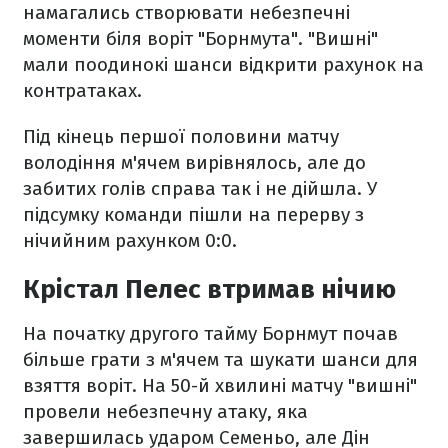
намагались створювати небезпечні
моменти біля воріт "Борнмута". "Вишні"
мали поодинокі шанси відкрити рахунок на
контратаках.
Під кінець першої половини матчу
володіння м'ячем вирівнялось, але до
забитих голів справа так і не дійшла. У
підсумку команди пішли на перерву з
нічийним рахунком 0:0.
Крістал Пелес втримав нічию
На початку другого тайму Борнмут почав
більше грати з м'ячем та шукати шанси для
взяття воріт. На 50-й хвилині матчу "вишні"
провели небезпечну атаку, яка
завершилась ударом Семеньо, але Дін