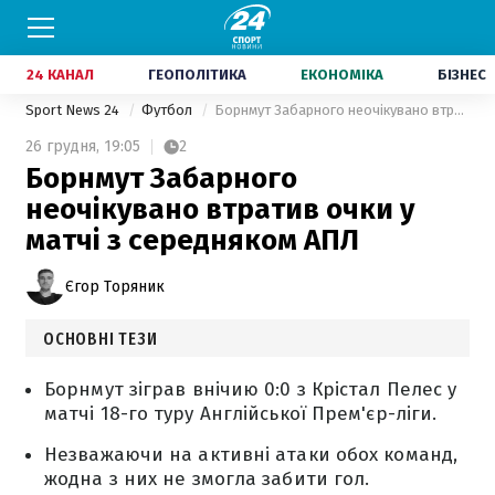
24 КАНАЛ
ГЕОПОЛІТИКА
ЕКОНОМІКА
БІЗНЕС
Sport News 24
Футбол
Борнмут Забарного неочікувано втратив очки у матчі з середняком АПЛ
26 грудня,
19:05
2
Борнмут Забарного
неочікувано втратив очки у
матчі з середняком АПЛ
Єгор Торяник
ОСНОВНІ ТЕЗИ
Борнмут зіграв внічию 0:0 з Крістал Пелес у
матчі 18-го туру Англійської Прем'єр-ліги.
Незважаючи на активні атаки обох команд,
жодна з них не змогла забити гол.