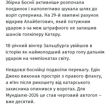
Збірна Боснії активніше розпочала
поєдинок і наполегливо шукала шлях до
воріт суперника. На 29-й хвилині рахунок
відкрив Алайбегович, який потужним
ударом з-за меж штрафного не залишив
шансів голкіперу Катару.
18-річний вінгер Зальцбурга увійшов в
історію як наймолодший автор голу дальнім
ударом на чемпіонатах світу.
Невдовзі боснійці подвоїли перевагу. Едін
Джеко виконав простріл з правого флангу,
а м'яч після рикошету від катарського
захисника опинився у воротах. Для
Мундіалю-2026 це став черговий автогол –
вже десятий.