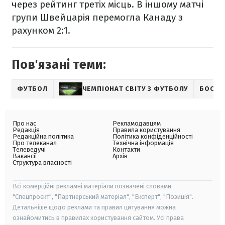
через рейтинг третіх місць. В іншому матчі
групи Швейцарія перемогла Канаду з
рахунком 2:1.
Пов'язані теми:
ФУТБОЛ
ЧЕМПІОНАТ СВІТУ З ФУТБОЛУ
БОСНІЯ
Про нас
Рекламодавцям
Редакція
Правила користування
Редакційна політика
Політика конфіденційності
Про телеканал
Технічна інформація
Телеведучі
Контакти
Вакансії
Архів
Структура власності
Всі комерційні рекламні матеріали позначені словами
"Спецпроєкт", "Партнерський матеріал", "Експерт", "Позиція".
Детальніше щодо реклами та правил цитування можна
ознайомитись в правилах користування сайтом. Усі права