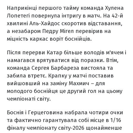
Наприкінці першого тайму команда Хулена
Лопетегі повернула інтригу в матч. На 42-й
хвилині Аль-Хайдос скоротив відставання,
а незабаром Педру Мігел перевірив на
міцність каркас воріт боснійців.
Після перерви Катар більше володів м'ячем і
намагався врятуватися від поразки. Втім,
команда Сергея Барбареза вистояла та
забила втретє. Крапку у матчі поставив
вийшовший на заміну Махмич – для
молодого боснійця це другий гол на цьому
чемпіонаті світу.
Боснія і Герцеговина набрала чотири очки
та фактично гарантувала собі місце в 1/16
фіналу чемпіонату світу-2026 щонайменше