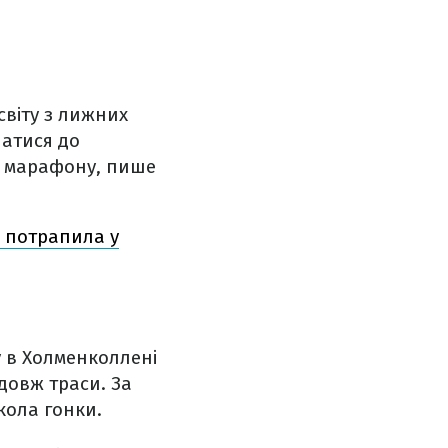
світу з лижних
натися до
с марафону, пише
и потрапила у
у в Холменколлені
довж траси. За
кола гонки.