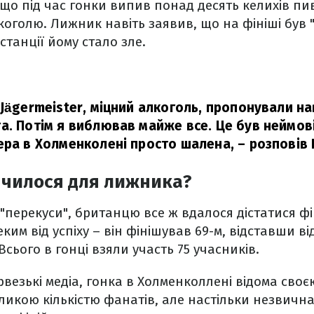
 що під час гонки випив понад десять келихів пив
коголю. Лижник навіть заявив, що на фініші був "
танції йому стало зле.
Jägermeister, міцний алкоголь, пропонували на
а. Потім я виблював майже все. Це був неймов
ера в Холменколені просто шалена,
– розповів 
нчилося для лижника?
"перекуси", британцю все ж вдалося дістатися ф
ким від успіху – він фінішував 69-м, відставши в
Всього в гонці взяли участь 75 учасників.
везькі медіа, гонка в Холменколлені відома сво
икою кількістю фанатів, але настільки незвичн