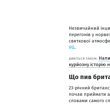
Незвичайний інцид
перегонів у норве
святкової атмосфе
VG
.
Напи
ДИВІТЬСЯ ТАКОЖ
курйозну історію 
Що пив брит
23-річний британс
почав приймати ал
словами самого сп