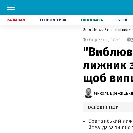
24 КАНАЛ
ГЕОПОЛІТИКА
ЕКОНОМІКА
БІЗНЕС
Sport News 24
Інші види
16 березня,
17:31
"Виблюв
лижник з
щоб вип
Микола Брежицьки
ОСНОВНІ ТЕЗИ
Британський лижн
йому давали вбол