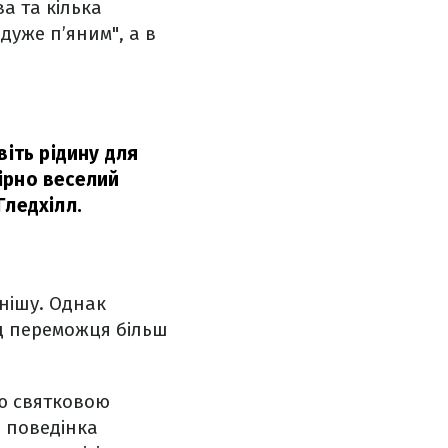
а та кілька
дуже п’яним", а в
віть рідину для
ірно веселий
Гледхілл.
інішу. Однак
ід переможця більш
єю святковою
а поведінка