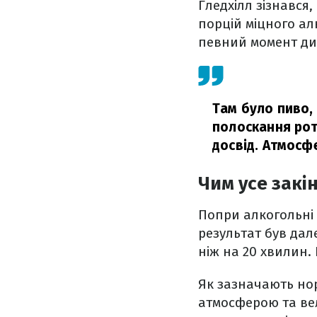
Гледхілл зізнався,
порцій міцного ал
певний момент дис
Там було пиво, 
полоскання рот
досвід. Атмосф
Чим усе закі
Попри алкогольні 
результат був дале
ніж на 20 хвилин. 
Як зазначають нор
атмосферою та вел