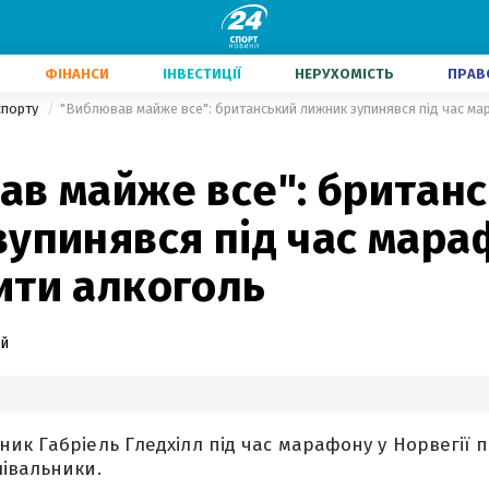
ФІНАНСИ
ІНВЕСТИЦІЇ
НЕРУХОМІСТЬ
ПРАВ
 спорту
2
ав майже все": британ
упинявся під час мара
ити алкоголь
й
ик Габріель Гледхілл під час марафону у Норвегії п
івальники.