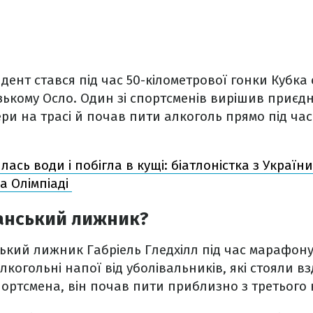
ент стався під час 50-кілометрової гонки Кубка 
зькому Осло. Один зі спортсменів вирішив приєд
ри на трасі й почав пити алкоголь прямо під ча
лась води і побігла в кущі: біатлоністка з Україн
на Олімпіаді
анський лижник?
ький лижник Габріель Гледхілл під час марафон
когольні напої від уболівальників, які стояли вз
ортсмена, він почав пити приблизно з третього 