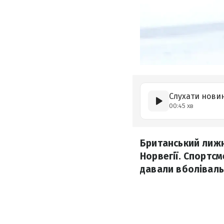
Слухати нови
00:45 хв
Британський лижн
Норвегії. Спортсм
давали вболіваль