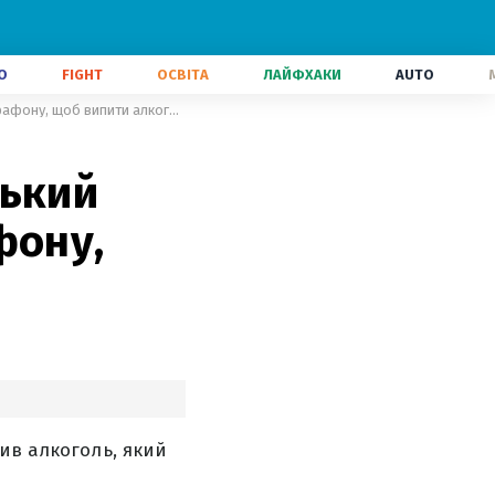
О
FIGHT
ОСВІТА
ЛАЙФХАКИ
AUTO
"Виблював майже все": британський лижник зупинявся під час марафону, щоб випити алкоголь
ський
фону,
ив алкоголь, який