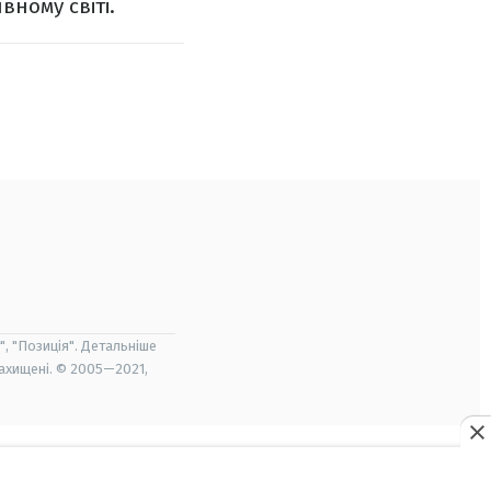
вному світі.
", "Позиція". Детальніше
захищені. © 2005—2021,