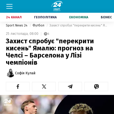
24 КАНАЛ
ГЕОПОЛІТИКА
ЕКОНОМІКА
БІЗНЕС
Sport News 24
Футбол
Захист спробує "перекрити кисень" Ямалю: прогноз на Челсі – Барселона у Лізі чемпіонів
25 листопада,
08:00
4
Захист спробує "перекрити
кисень" Ямалю: прогноз на
Челсі – Барселона у Лізі
чемпіонів
Софія Кулай