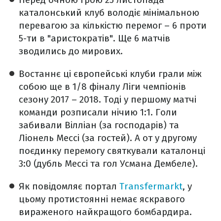
каталонський клуб володіє мінімальною
перевагою за кількістю перемог – 6 проти
5-ти в "аристократів". Ще 6 матчів
зводились до мирових.
Востаннє ці європейські клуби грали між
собою ще в 1/8 фіналу Ліги чемпіонів
сезону 2017 – 2018. Тоді у першому матчі
команди розписали нічию 1:1. Голи
забивали Вілліан (за господарів) та
Ліонель Мессі (за гостей). А от у другому
поєдинку перемогу святкували каталонці
3:0 (дубль Мессі та гол Усмана Дембеле).
Як повідомляє портал
Transfermarkt
, у
цьому протистоянні немає яскравого
вираженого найкращого бомбардира.