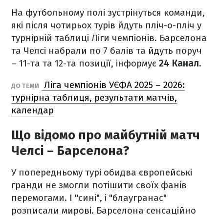
На футбольному полі зустрінуться команди,
які після чотирьох турів йдуть пліч-о-пліч у
турнірній таблиці Ліги чемпіонів. Барселона
та Челсі набрали по 7 балів та йдуть поруч
– 11-та та 12-та позиції, інформує
24 Канал.
Ліга чемпіонів УЄФА 2025 – 2026:
ДО ТЕМИ
турнірна таблиця, результати матчів,
календар
Що відомо про майбутній матч
Челсі – Барселона?
У попередньому турі обидва європейські
гранди не змогли потішити своїх фанів
перемогами. І "сині", і "блаугранас"
розписали мирові. Барселона сенсаційно