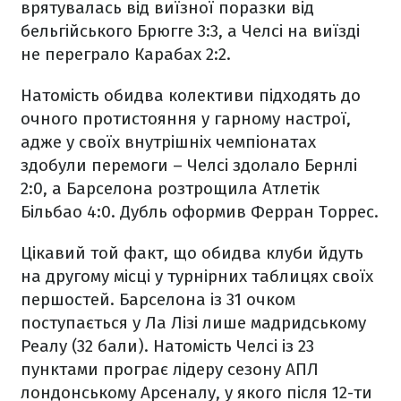
врятувалась від виїзної поразки від
бельгійського Брюгге 3:3, а Челсі на виїзді
не переграло Карабах 2:2.
Натомість обидва колективи підходять до
очного протистояння у гарному настрої,
адже у своїх внутрішніх чемпіонатах
здобули перемоги – Челсі здолало Бернлі
2:0, а Барселона розтрощила Атлетік
Більбао 4:0. Дубль оформив Ферран Торрес.
Цікавий той факт, що обидва клуби йдуть
на другому місці у турнірних таблицях своїх
першостей. Барселона із 31 очком
поступається у Ла Лізі лише мадридському
Реалу (32 бали). Натомість Челсі із 23
пунктами програє лідеру сезону АПЛ
лондонському Арсеналу, у якого після 12-ти