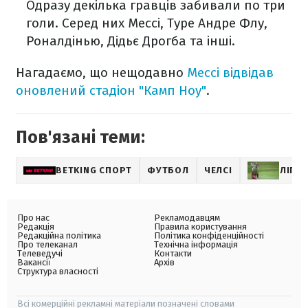
Одразу декілька гравців забивали по три
голи. Серед них Мессі, Туре Андре Флу,
Роналдінью, Дідьє Дрогба та інші.
Нагадаємо, що нещодавно
Мессі відвідав
оновлений стадіон "Камп Ноу"
.
Пов'язані теми:
BETKING СПОРТ
ФУТБОЛ
ЧЕЛСІ
ЛІГА 
Про нас
Рекламодавцям
Редакція
Правила користування
Редакційна політика
Політика конфіденційності
Про телеканал
Технічна інформація
Телеведучі
Контакти
Вакансії
Архів
Структура власності
Всі комерційні рекламні матеріали позначені словами