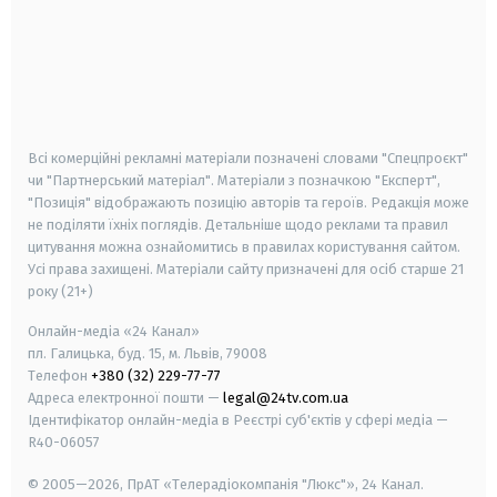
android
apple
smart tv
samsung smart tv
Всі комерційні рекламні матеріали позначені словами "Спецпроєкт"
чи "Партнерський матеріал". Матеріали з позначкою "Експерт",
"Позиція" відображають позицію авторів та героїв. Редакція може
не поділяти їхніх поглядів. Детальніше щодо реклами та правил
цитування можна ознайомитись в правилах користування сайтом.
Усі права захищені.
Матеріали сайту призначені для осіб старше
21
року (21+)
Онлайн-медіа «24 Канал»
пл. Галицька, буд. 15, м. Львів, 79008
Телефон
+380 (32) 229-77-77
Адреса електронної пошти —
legal@24tv.com.ua
Ідентифікатор онлайн-медіа в Реєстрі суб'єктів у сфері медіа —
R40-06057
© 2005—2026,
ПрАТ «Телерадіокомпанія "Люкс"», 24 Канал.