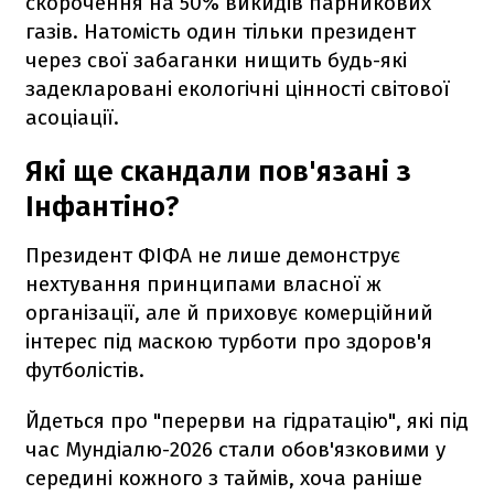
скорочення на 50% викидів парникових
газів. Натомість один тільки президент
через свої забаганки нищить будь-які
задекларовані екологічні цінності світової
асоціації.
Які ще скандали пов'язані з
Інфантіно?
Президент ФІФА не лише демонструє
нехтування принципами власної ж
організації, але й приховує комерційний
інтерес під маскою турботи про здоров'я
футболістів.
Йдеться про "перерви на гідратацію", які під
час Мундіалю-2026 стали обов'язковими у
середині кожного з таймів, хоча раніше