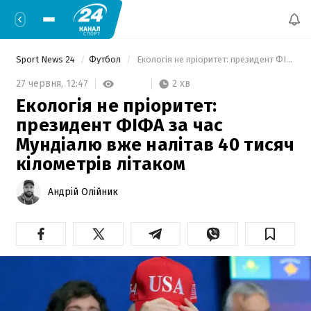
Sport News 24
Футбол
 Екологія не пріоритет: президент ФІФА за час Мундіалю вже налітав 40 тисяч кілометрів літаком 
2 хв
27 червня,
12:47
Екологія не пріоритет:
президент ФІФА за час
Мундіалю вже налітав 40 тисяч
кілометрів літаком
Андрій Олійник