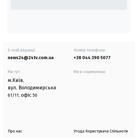
E-mail редакції
Номер телефону:
news24@24tv.com.ua
+38 044 390 5077
Ми тут:
Ми в соцмережах:
м.Київ
,
вул. Володимирська
офіс
61/11,
50
Про нас
Угода Користувача Спільноти